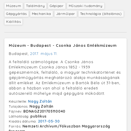
Múzeum
Találmány
Gépipar
Műszaki tudomány
Gépgyártás
Mechanika
Járműipar
Technológia (általános)
Kiállítás
Múzeum - Budapest - Csonka János Emlékmúzeum
Budapest,
2017. május 11.
A feltaláló számológépe. A Csonka János
Emlékmúzeum Csonka János 1852 - 1939
gépészmérnök, feltaláló, a magyar technikatörténet és
gépjárműgyártás meghatározó alakja munkásságának
állít emléket. Az Emlékmúzeum a Bartók Béla út 31-ben,
abban a házban van ahol a feltaláló eredeti
autószerelő műhelye majd gépgyára működött.
Készítette:
Nagy Zoltán
Tulajdonos:
Nagy Zoltán
Fájlnév:
BDNAGZ201705110040
Láthatóság:
publikus
Kiadás dátuma:
2017-05-30
Forrás:
Nemzeti Archívum/Fókuszban Magyarország