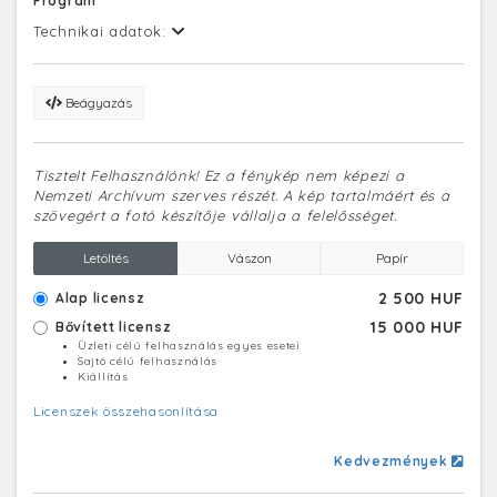
Program
Technikai adatok:
Beágyazás
Tisztelt Felhasználónk! Ez a fénykép nem képezi a
Nemzeti Archívum szerves részét. A kép tartalmáért és a
szövegért a fotó készítője vállalja a felelősséget.
Letöltés
Vászon
Papír
2 500 HUF
Alap licensz
15 000 HUF
Bővített licensz
Üzleti célú felhasználás egyes esetei
Sajtó célú felhasználás
Kiállítás
Licenszek összehasonlítása
Kedvezmények