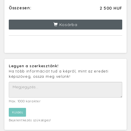
Összesen:
2 500 HUF
Kosárba
Legyen a szerkesztőnk!
Ha több információt tud a képről, mint az eredeti
képszöveg, ossza meg velünk!
Max. 1000 karakter
Bejelentkezés szükséges!