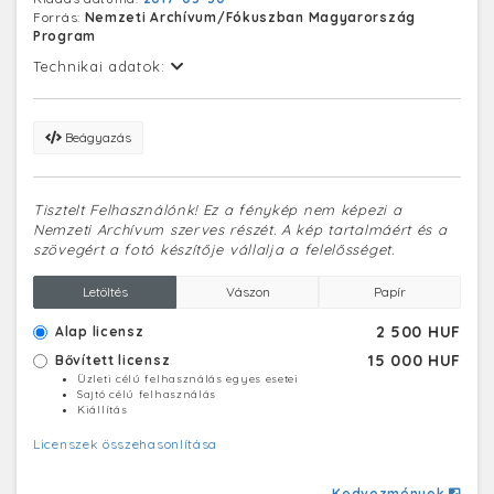
Forrás:
Nemzeti Archívum/Fókuszban Magyarország
Program
Technikai adatok:
Beágyazás
Tisztelt Felhasználónk! Ez a fénykép nem képezi a
Nemzeti Archívum szerves részét. A kép tartalmáért és a
szövegért a fotó készítője vállalja a felelősséget.
Letöltés
Vászon
Papír
2 500 HUF
Alap licensz
15 000 HUF
Bővített licensz
Üzleti célú felhasználás egyes esetei
Sajtó célú felhasználás
Kiállítás
Licenszek összehasonlítása
Kedvezmények