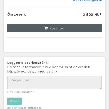
Összesen:
2 500 HUF
Kosárba
Legyen a szerkesztőnk!
Ha több információt tud a képről, mint az eredeti
képszöveg, ossza meg velünk!
Max. 1000 karakter
Bejelentkezés szükséges!