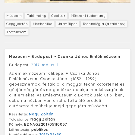
Múzeum
Találmány
Gépipar
Műszaki tudomány
Gépgyártás
Mechanika
Járműipar
Technológia (általános)
Történelem
Múzeum - Budapest - Csonka János Emlékmúzeum
Budapest,
2017. május 11.
Az emlékmúzeum faliképe. A Csonka János
Emlékmúzeum Csonka János (1852 - 1939)
gépészmérnök, feltaláló, a magyar technikatörténet és
gépjárműgyártás meghatározó alakja munkásságának
állít emléket. Az Emlékmúzeum a Bartók Béla út 31-ben,
abban a házban van ahol a feltaláló eredeti
autószerelő műhelye majd gépgyára működött.
Készítette:
Nagy Zoltán
Tulajdonos:
Nagy Zoltán
Fájlnév:
BDNAGZ201705110057
Láthatóság:
publikus
Kiadás dátuma:
2017-05-30