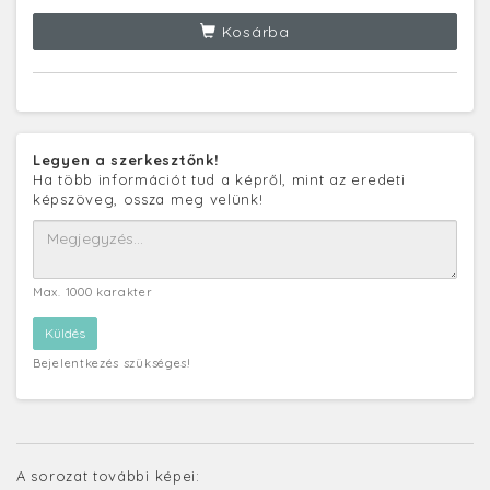
Kosárba
Legyen a szerkesztőnk!
Ha több információt tud a képről, mint az eredeti
képszöveg, ossza meg velünk!
Max. 1000 karakter
Bejelentkezés szükséges!
A sorozat további képei: