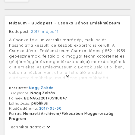
Múzeum - Budapest - Csonka János Emlékmúzeum
Budapest,
2017. május 11.
A Csonka féle univerzális marógép, mely saját
használatra készült, de később exportra is került. A
Csonka János Emlékmúzeum Csonka János (1852 - 1939
gépészmérnök, feltaláló, a magyar technikatörténet és
gépjárműgyártás meghatározó alakja) munkásságának
állít emléket. Az Emlékmúzeum a Bartók Béla út 31-ben,
abban a házban van, ahol a feltaláló eredeti
autószerelő műhelye, majd gépgyára működött.
Készítette:
Nagy Zoltán
Tulajdonos:
Nagy Zoltán
Fájlnév:
BDNAGZ201705110047
Láthatóság:
publikus
Kiadás dátuma:
2017-05-30
Forrás:
Nemzeti Archívum/Fókuszban Magyarország
Program
Technikai adatok: