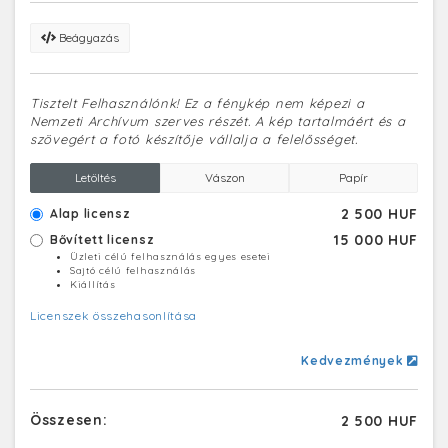
Beágyazás
Tisztelt Felhasználónk! Ez a fénykép nem képezi a
Nemzeti Archívum szerves részét. A kép tartalmáért és a
szövegért a fotó készítője vállalja a felelősséget.
Letöltés
Vászon
Papír
2 500 HUF
Alap licensz
15 000 HUF
Bővített licensz
Üzleti célú felhasználás egyes esetei
Sajtó célú felhasználás
Kiállítás
Licenszek összehasonlítása
Kedvezmények
Összesen:
2 500 HUF