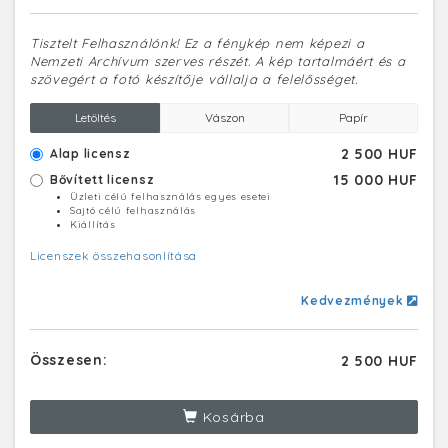
Tisztelt Felhasználónk! Ez a fénykép nem képezi a
Nemzeti Archívum szerves részét. A kép tartalmáért és a
szövegért a fotó készítője vállalja a felelősséget.
Letöltés
Vászon
Papír
2 500 HUF
Alap licensz
15 000 HUF
Bővített licensz
Üzleti célú felhasználás egyes esetei
Sajtó célú felhasználás
Kiállítás
Licenszek összehasonlítása
Kedvezmények
Összesen:
2 500 HUF
Kosárba