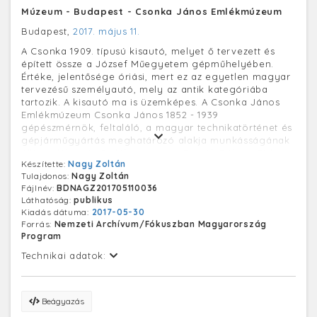
Múzeum - Budapest - Csonka János Emlékmúzeum
Budapest,
2017. május 11.
A Csonka 1909. típusú kisautó, melyet ő tervezett és
épített össze a József Műegyetem gépműhelyében.
Értéke, jelentősége óriási, mert ez az egyetlen magyar
tervezésű személyautó, mely az antik kategóriába
tartozik. A kisautó ma is üzemképes. A Csonka János
Emlékmúzeum Csonka János 1852 - 1939
gépészmérnök, feltaláló, a magyar technikatörténet és
gépjárműgyártás meghatározó alakja munkásságának
állít emléket. Az Emlékmúzeum a Bartók Béla út 31-ben,
Készítette:
Nagy Zoltán
abban a házban van ahol a feltaláló eredeti
Tulajdonos:
Nagy Zoltán
autószerelő műhelye majd gépgyára működött.
Fájlnév:
BDNAGZ201705110036
Láthatóság:
publikus
Kiadás dátuma:
2017-05-30
Forrás:
Nemzeti Archívum/Fókuszban Magyarország
Program
Technikai adatok:
Beágyazás