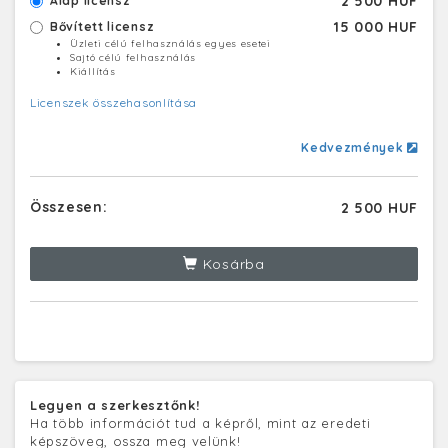
2 500 HUF
Alap licensz
15 000 HUF
Bővített licensz
Üzleti célú felhasználás egyes esetei
Sajtó célú felhasználás
Kiállítás
Licenszek összehasonlítása
Kedvezmények
Összesen:
2 500 HUF
Kosárba
Legyen a szerkesztőnk!
Ha több információt tud a képről, mint az eredeti
képszöveg, ossza meg velünk!