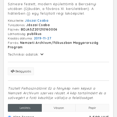
Színesre festett, modern épülettömb a Bercsényi
utcában (Újbudán, a főváros XI. kerületében). A
háttérben (j) egy felújított régi lakóépület.
Készítette:
Jászai Csaba
Tulajdonos:
Jászai Csaba
Fájlnév:
BDJASZ201210160006
Láthatóság:
publikus
Kiadás dátuma:
2019-11-27
Forrás:
Nemzeti Archívum/Fókuszban Magyarország
Program
Technikai adatok:
Beágyazás
Tisztelt Felhasználónk! Ez a fénykép nem képezi a
Nemzeti Archívum szerves részét. A kép tartalmáért és a
szövegért a fotó készítője vállalja a felelősséget.
Letöltés
Vászon
Papír