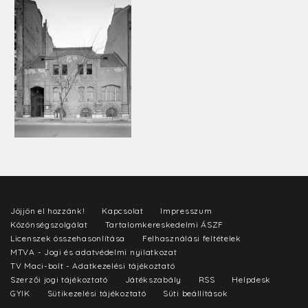
Jöjjön el hozzánk!
Kapcsolat
Impresszum
Közönségszolgálat
Tartalomkereskedelmi ÁSZF
Licenszek összehasonlítása
Felhasználási feltételek
MTVA - Jogi és adatvédelmi nyilatkozat
TV Maci-bolt - Adatkezelési tájékoztató
Szerzői jogi tájékoztató
Játékszabály
RSS
Helpdesk
GYIK
Sütikezelési tájékoztató
Süti beállítások