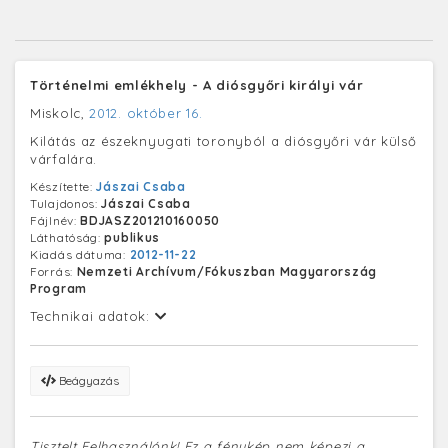
Történelmi emlékhely - A diósgyőri királyi vár
Miskolc,
2012. október 16.
Kilátás az észeknyugati toronyból a diósgyőri vár külső
várfalára.
Készítette:
Jászai Csaba
Tulajdonos:
Jászai Csaba
Fájlnév:
BDJASZ201210160050
Láthatóság:
publikus
Kiadás dátuma:
2012-11-22
Forrás:
Nemzeti Archívum/Fókuszban Magyarország
Program
Technikai adatok:
Beágyazás
Tisztelt Felhasználónk! Ez a fénykép nem képezi a