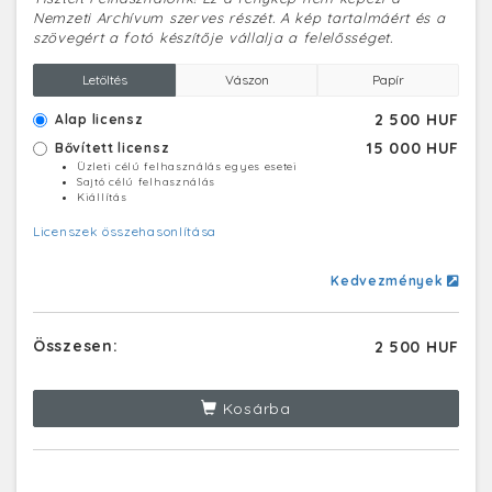
Nemzeti Archívum szerves részét. A kép tartalmáért és a
szövegért a fotó készítője vállalja a felelősséget.
Letöltés
Vászon
Papír
2 500 HUF
Alap licensz
15 000 HUF
Bővített licensz
Üzleti célú felhasználás egyes esetei
Sajtó célú felhasználás
Kiállítás
Licenszek összehasonlítása
Kedvezmények
Összesen:
2 500 HUF
Kosárba