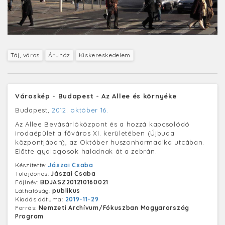
Táj, város
Áruház
Kiskereskedelem
Városkép - Budapest - Az Allee és környéke
Budapest,
2012. október 16.
Az Allee Bevásárlóközpont és a hozzá kapcsolódó
irodaépület a főváros XI. kerületében (Újbuda
központjában), az Október huszonharmadika utcában.
Előtte gyalogosok haladnak át a zebrán.
Készítette:
Jászai Csaba
Tulajdonos:
Jászai Csaba
Fájlnév:
BDJASZ201210160021
Láthatóság:
publikus
Kiadás dátuma:
2019-11-29
Forrás:
Nemzeti Archívum/Fókuszban Magyarország
Program