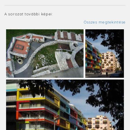
A sorozat további képei:
Összes megtekintése