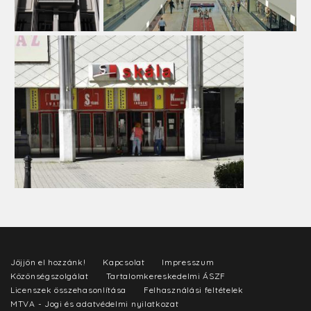
Jöjjön el hozzánk!
Kapcsolat
Impresszum
Közönségszolgálat
Tartalomkereskedelmi ÁSZF
Licenszek összehasonlítása
Felhasználási feltételek
MTVA - Jogi és adatvédelmi nyilatkozat