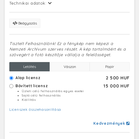
Technikai adatok:
Beágyazás
Tisztelt Felhasználónk! Ez a fénykép nem képezi a
Nemzeti Archívum szerves részét. A kép tartalmáért és a
szövegért a fotó készítője vállalja a felelősséget.
Letöltés
Vászon
Papír
2 500 HUF
Alap licensz
15 000 HUF
Bővített licensz
Üzleti célú felhasználás egyes esetei
Sajtó célú felhasználás
Kiállítás
Licenszek összehasonlítása
Kedvezmények