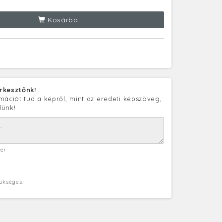
Kosárba
rkesztőnk!
mációt tud a képről, mint az eredeti képszöveg,
lünk!
ter
zükséges!