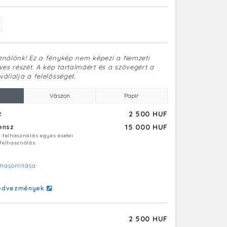
sználónk! Ez a fénykép nem képezi a Nemzeti
es részét. A kép tartalmáért és a szövegért a
vállalja a felelősséget.
Vászon
Papír
2 500 HUF
z
15 000 HUF
censz
ú felhasználás egyes esetei
 felhasználás
hasonlítása
edvezmények
2 500 HUF