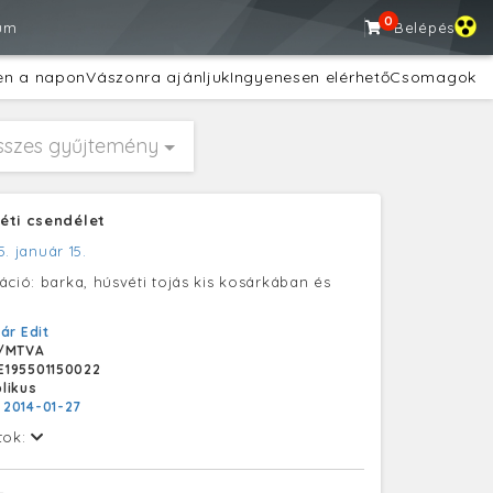
0
um
Belépés
en a napon
Vászonra ajánljuk
Ingyenesen elérhető
Csomagok
sszes gyűjtemény
éti csendélet
5. január 15.
áció: barka, húsvéti tojás kis kosárkában és
ár Edit
/MTVA
195501150022
likus
:
2014-01-27
tok: