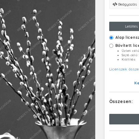
Beágyazás
Letöltés
Alap licens
Bővített li
Üzleti cél
Sajtó célú
Kiállítás
Licenszek össze
K
Összesen: