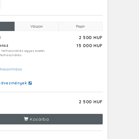
Vászon
Papír
2 500 HUF
z
15 000 HUF
censz
ú felhasználás egyes esetei
 felhasználás
hasonlítása
edvezmények
2 500 HUF
Kosárba