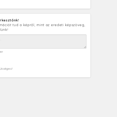
rkesztőnk!
mációt tud a képről, mint az eredeti képszöveg,
lünk!
ter
zükséges!