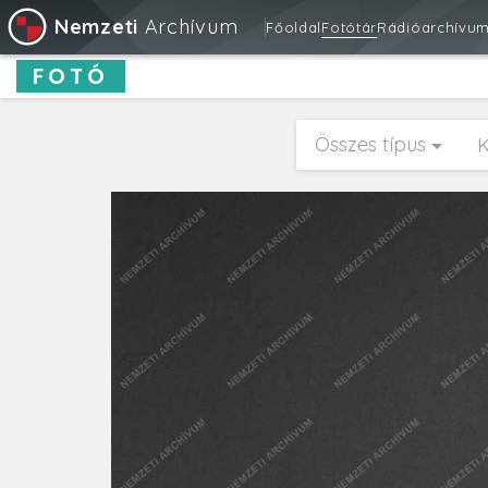
Nemzeti
Archívum
Főoldal
Fotótár
Rádióarchívu
FOTÓ
Összes típus