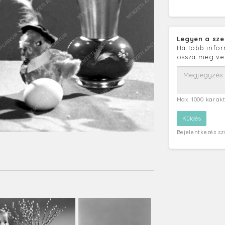
Legyen a sze
Ha több infor
ossza meg ve
Max. 1000 karak
Bejelentkezés s