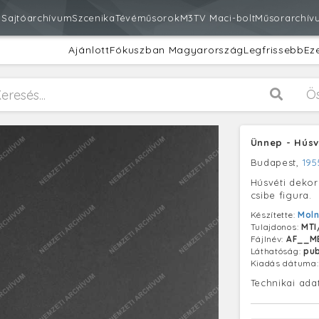
m
Sajtóarchívum
Szcenika
Tévéműsorok
M3
TV Maci-bolt
Műsorarchív
Ajánlott
Fókuszban Magyarország
Legfrissebb
Ez
Ö
Ünnep - Húsv
Budapest,
195
Húsvéti dekor
csibe figura.
Készítette:
Moln
Tulajdonos:
MTI
Fájlnév:
AF__ME
Láthatóság:
pub
Kiadás dátuma
Technikai ada