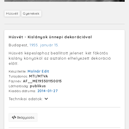
Húsvét
Gyerekek
Húsvét - Kislányok ünnepi dekorációval
Budapest,
1955. január 15.
Húsvéti képeslaphoz beállított jelenet: két főkötős
kislány könyököl az asztalon elhelyezett dekoráció
előtt.
Készítette:
Molnár Edit
Tulajdonos:
MTI/MTVA
Fájlnév:
AF__ME195501150015
Láthatóság:
publikus
Kiadás dátuma:
2014-01-27
Technikai adatok:
Beágyazás