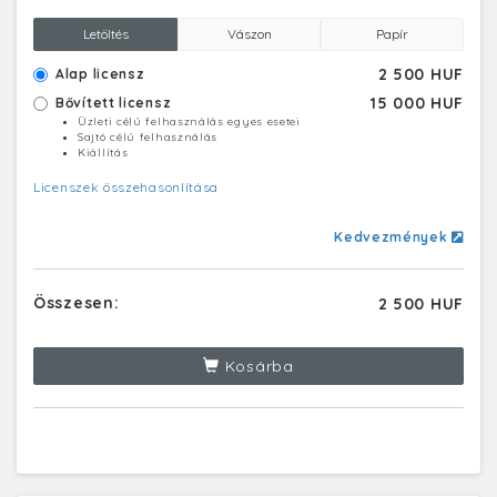
Letöltés
Vászon
Papír
2 500 HUF
Alap licensz
15 000 HUF
Bővített licensz
Üzleti célú felhasználás egyes esetei
Sajtó célú felhasználás
Kiállítás
Licenszek összehasonlítása
Kedvezmények
Összesen:
2 500 HUF
Kosárba