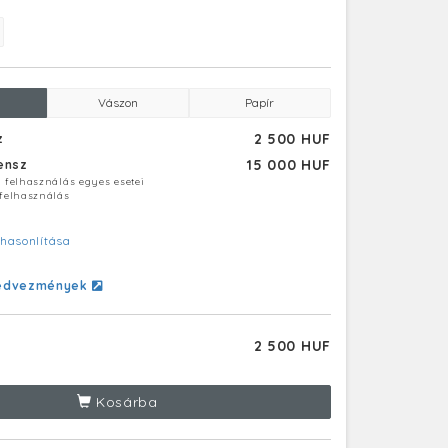
Vászon
Papír
2 500 HUF
z
15 000 HUF
censz
ú felhasználás egyes esetei
 felhasználás
hasonlítása
edvezmények
2 500 HUF
Kosárba