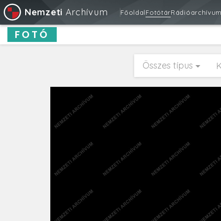
Nemzeti
Archívum
Főoldal
Fotótár
Rádióarchívu
FOTÓ
Összes típus