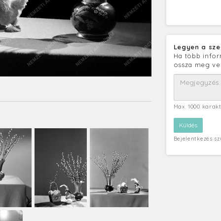
Legyen a sze
Ha több infor
ossza meg ve
Max. 1000 karak
Bejelentkezés s