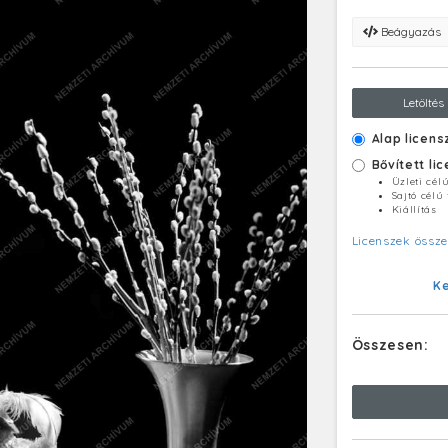
Beágyazás
Letöltés
Alap licens
Bővített li
Üzleti cél
Sajtó célú
Kiállítás
Licenszek össze
K
Összesen: