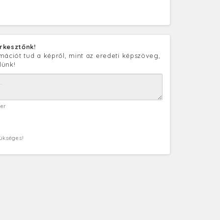
rkesztőnk!
mációt tud a képről, mint az eredeti képszöveg,
lünk!
ter
zükséges!