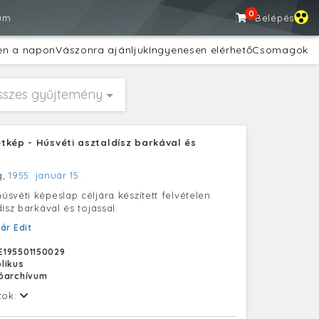
0
um
Belépés
en a napon
Vászonra ajánljuk
Ingyenesen elérhető
Csomagok
sszes gyűjtemény
tkép - Húsvéti asztaldísz barkával és
g,
1955. január 15.
svéti képeslap céljára készített felvételen
ísz barkával és tojással.
ár Edit
195501150029
likus
tóarchívum
tok: