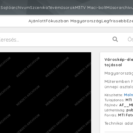
m
Sajtóarchívum
Szcenika
Tévéműsorok
M3
TV Maci-bolt
Műsorarchív
Ajánlott
Fókuszban Magyarország
Legfrissebb
Ez
Ö
Városkép-éle
tojással
Magyarorszá
Műteremben hú
ünnepi asztald
Készítette:
Moln
Tulajdonos:
MTI
Fájlnév:
AF__ME
Láthatóság:
pub
Forrás:
MTI Fo
Technikai ada