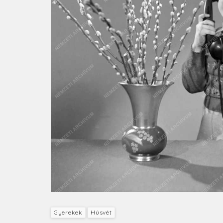
Gyerekek
Húsvét