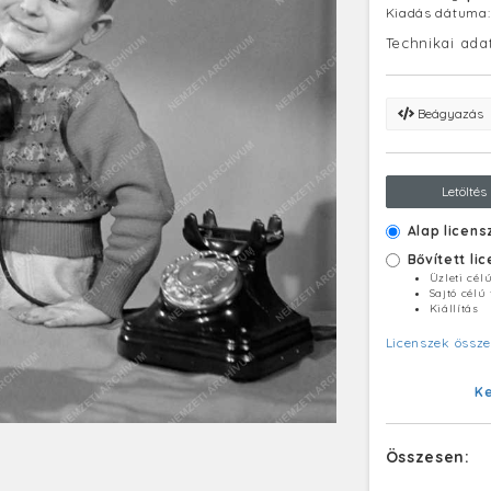
Kiadás dátuma
Technikai ada
Beágyazás
Letöltés
Alap licens
Bővített li
Üzleti cél
Sajtó célú
Kiállítás
Licenszek össze
K
Összesen: