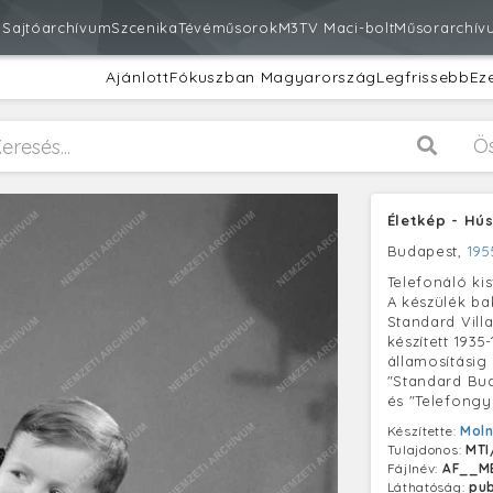
m
Sajtóarchívum
Szcenika
Tévéműsorok
M3
TV Maci-bolt
Műsorarchív
Ajánlott
Fókuszban Magyarország
Legfrissebb
Ez
Ö
Életkép - Hú
Budapest,
195
Telefonáló kis
A készülék bak
Standard Vill
készített 193
államosításig
"Standard Bud
és "Telefongy
Készítette:
Moln
Tulajdonos:
MTI
Fájlnév:
AF__ME
Láthatóság:
pub