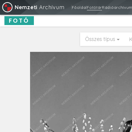
Nemzeti
Archívum
Főoldal
Fotótár
Rádióarchívu
FOTÓ
Összes típus