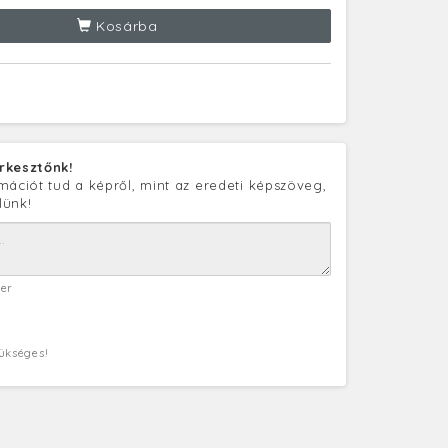
Kosárba
rkesztőnk!
mációt tud a képről, mint az eredeti képszöveg,
lünk!
ter
zükséges!