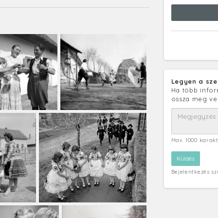
Legyen a sze
Ha több infor
ossza meg ve
Max. 1000 karak
Bejelentkezés s