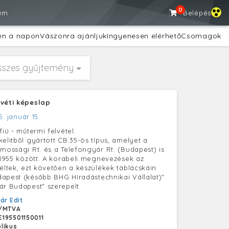
0
um
Belépés
en a napon
Vászonra ajánljuk
Ingyenesen elérhető
Csomagok
sszes gyűjtemény
svéti képeslap
5. január 15.
fiú - műtermi felvétel.
elitből gyártott CB.35-ös típus, amelyet a
amossági Rt. és a Telefongyár Rt. (Budapest) is
5-1955 között. A korabeli megnevezések az
 éltek, ezt követően a készülékek táblácskáin
apest (később BHG Híradástechnikai Vállalat)"
ár Budapest" szerepelt.
ár Edit
/MTVA
195501150011
likus