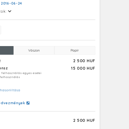
:
2016-06-24
tok:
Vászon
Papír
2 500 HUF
z
15 000 HUF
censz
ú felhasználás egyes esetei
 felhasználás
hasonlítása
edvezmények
2 500 HUF