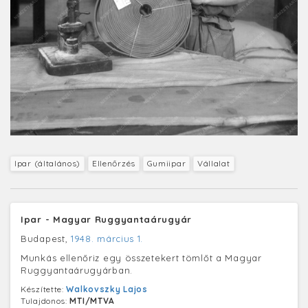
Ipar (általános)
Ellenőrzés
Gumiipar
Vállalat
Ipar - Magyar Ruggyantaárugyár
Budapest,
1948. március 1.
Munkás ellenőriz egy összetekert tömlőt a Magyar
Ruggyantaárugyárban.
Készítette:
Walkovszky Lajos
Tulajdonos:
MTI/MTVA