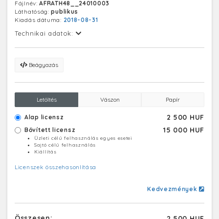
Fájlnév:
AFRATH48__24010003
Láthatóság:
publikus
Kiadás dátuma:
2018-08-31
Technikai adatok:
Beágyazás
Letöltés
Vászon
Papír
2 500 HUF
Alap licensz
15 000 HUF
Bővített licensz
Üzleti célú felhasználás egyes esetei
Sajtó célú felhasználás
Kiállítás
Licenszek összehasonlítása
Kedvezmények
Összesen:
2 500 HUF