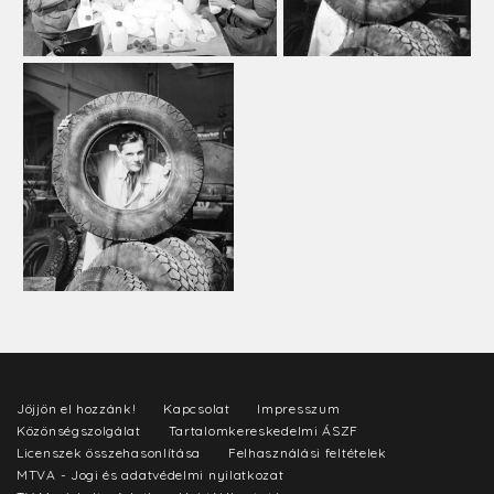
Jöjjön el hozzánk!
Kapcsolat
Impresszum
Közönségszolgálat
Tartalomkereskedelmi ÁSZF
Licenszek összehasonlítása
Felhasználási feltételek
MTVA - Jogi és adatvédelmi nyilatkozat