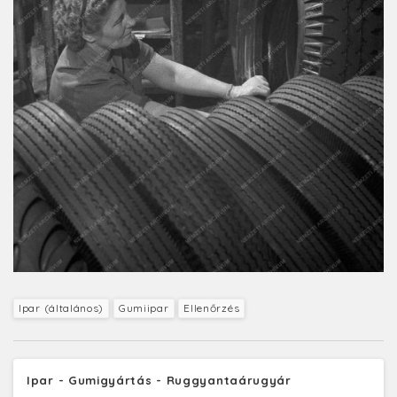
Ipar (általános)
Gumiipar
Ellenőrzés
Ipar - Gumigyártás - Ruggyantaárugyár