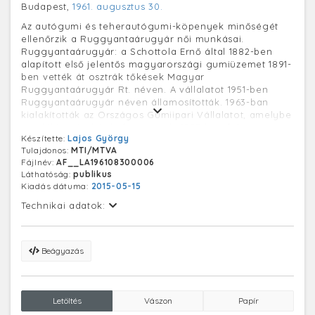
Budapest,
1961. augusztus 30.
Az autógumi és teherautógumi-köpenyek minőségét
ellenőrzik a Ruggyantaárugyár női munkásai.
Ruggyantaárugyár: a Schottola Ernő által 1882-ben
alapított első jelentős magyarországi gumiüzemet 1891-
ben vették át osztrák tőkések Magyar
Ruggyantaárugyár Rt. néven. A vállalatot 1951-ben
Ruggyantaárugyár néven államosították. 1963-ban
kialakították az Országos Gumiipari Vállalatot, amelybe
a vidéki gyárak is beletartoztak. 1973-ban felvette a
Készítette:
Lajos György
TAURUS Gumiipari Vállalat nevet.
Tulajdonos:
MTI/MTVA
Fájlnév:
AF__LA196108300006
Láthatóság:
publikus
Kiadás dátuma:
2015-05-15
Technikai adatok:
Beágyazás
Letöltés
Vászon
Papír