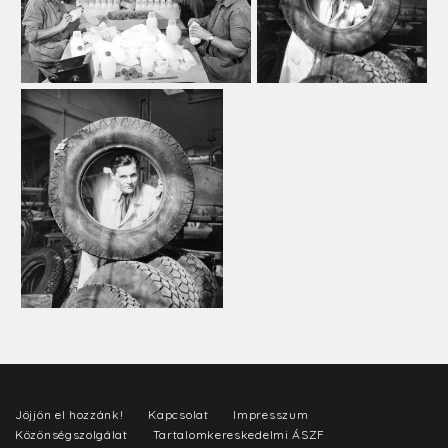
Jöjjön el hozzánk!
Kapcsolat
Impresszum
Közönségszolgálat
Tartalomkereskedelmi ÁSZF