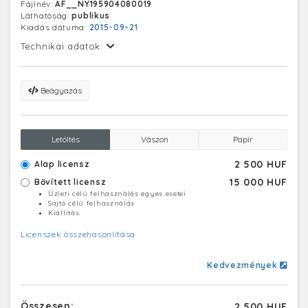
Fájlnév:
AF__NY195904080019
Láthatóság:
publikus
Kiadás dátuma:
2015-09-21
Technikai adatok:
Beágyazás
Letöltés
Vászon
Papír
2 500 HUF
Alap licensz
15 000 HUF
Bővített licensz
Üzleti célú felhasználás egyes esetei
Sajtó célú felhasználás
Kiállítás
Licenszek összehasonlítása
Kedvezmények
Összesen:
2 500 HUF