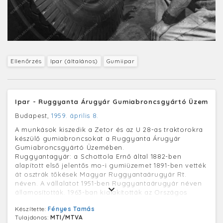
Ellenőrzés
Ipar (általános)
Gumiipar
Ipar - Ruggyanta Árugyár Gumiabroncsgyártó Üzem
Budapest,
1959. április 8.
A munkások kiszedik a Zetor és az U 28-as traktorokra
készülő gumiabroncsokat a Ruggyanta Árugyár
Gumiabroncsgyártó Üzemében.
Ruggyantagyár: a Schottola Ernő által 1882-ben
alapított első jelentős mo-i gumiüzemet 1891-ben vették
át osztrák tőkések Magyar Ruggyantaárugyár Rt.
néven. A vállalatot 1951-ben Ruggyantaárugyár néven
államosították. 1963-ban kialakították az Országos
Gumiipari Vállalatot, amelybe a vidéki gyárak is
Készítette:
Fényes Tamás
beletartoztak. 1973-ban felvette a TAURUS Gumiipari
Tulajdonos:
MTI/MTVA
Vállalat nevet.