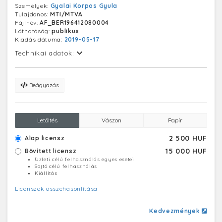
Személyek:
Gyalai Korpos Gyula
Tulajdonos:
MTI/MTVA
Fájlnév:
AF_BER196412080004
Láthatóság:
publikus
Kiadás dátuma:
2019-05-17
Technikai adatok:
Beágyazás
Letöltés
Vászon
Papír
2 500 HUF
Alap licensz
15 000 HUF
Bővített licensz
Üzleti célú felhasználás egyes esetei
Sajtó célú felhasználás
Kiállítás
Licenszek összehasonlítása
Kedvezmények