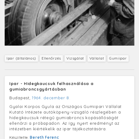
Ipar (általános)
Ellenőrzés
Vizsgálat
Vállalat
Gumiipar
Ipar - Hidegkaucsuk felhasználása a
gumiabroncsgyártásban
Budapest,
1964. december 8.
Gyalai Korpos Gyula az Országos Gumiipari Vállalat
Kutató Intézete autóköpeny-vizsgáló részlegében a
hidegkaucsuk rétegű gumiabroncs kopásállóságát
ellenőrzi a próbapadon. Az így nyert eredményt az
intézetben kiértékelik az ipar tájékoztatására.
Készítette:
Bereth Ferenc