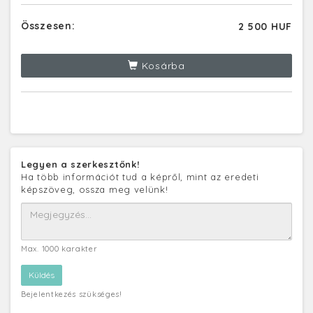
Összesen:
2 500 HUF
Kosárba
Legyen a szerkesztőnk!
Ha több információt tud a képről, mint az eredeti
képszöveg, ossza meg velünk!
Max. 1000 karakter
Bejelentkezés szükséges!