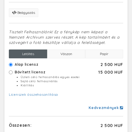
Beágyazás
Tisztelt Felhasználónk! Ez a fénykép nem képezi a
Nemzeti Archívum szerves részét. A kép tartalmáért és a
szövegért a fotó készítője vállalja a felelősséget.
Letöltés
Vászon
Papír
2 500 HUF
Alap licensz
15 000 HUF
Bővített licensz
Üzleti célú felhasználás egyes esetei
Sajtó célú felhasználás
Kiállítás
Licenszek összehasonlítása
Kedvezmények
Összesen:
2 500 HUF