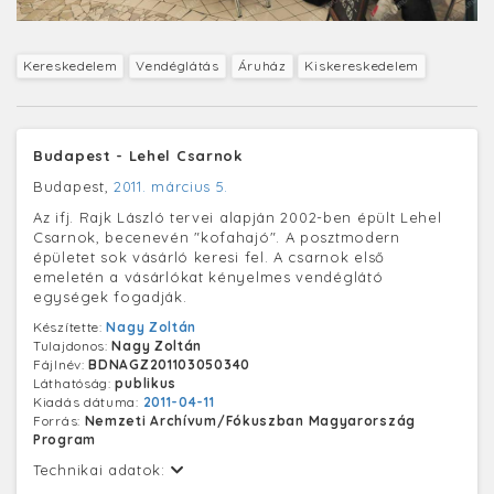
Kereskedelem
Vendéglátás
Áruház
Kiskereskedelem
Budapest - Lehel Csarnok
Budapest,
2011. március 5.
Az ifj. Rajk László tervei alapján 2002-ben épült Lehel
Csarnok, becenevén "kofahajó". A posztmodern
épületet sok vásárló keresi fel. A csarnok első
emeletén a vásárlókat kényelmes vendéglátó
egységek fogadják.
Készítette:
Nagy Zoltán
Tulajdonos:
Nagy Zoltán
Fájlnév:
BDNAGZ201103050340
Láthatóság:
publikus
Kiadás dátuma:
2011-04-11
Forrás:
Nemzeti Archívum/Fókuszban Magyarország
Program
Technikai adatok: