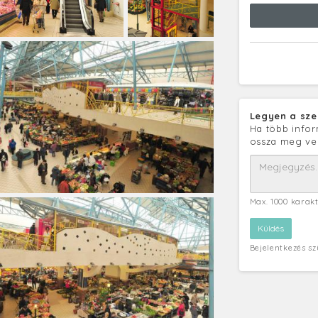
Legyen a sze
Ha több infor
ossza meg ve
Max. 1000 karak
Bejelentkezés s