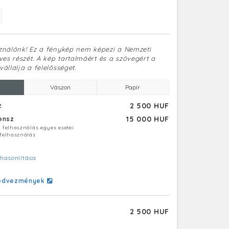
sználónk! Ez a fénykép nem képezi a Nemzeti
es részét. A kép tartalmáért és a szövegért a
vállalja a felelősséget.
Vászon
Papír
2 500 HUF
z
15 000 HUF
censz
ú felhasználás egyes esetei
 felhasználás
hasonlítása
edvezmények
2 500 HUF