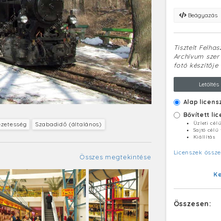
Beágyazás
Tisztelt Felha
Archívum szerv
fotó készítője 
Letöltés
Alap licens
Bővített li
Üzleti cél
ezetesség
Szabadidő (általános)
Sajtó célú
Kiállítás
Licenszek össze
Összes megtekintése
K
Összesen: