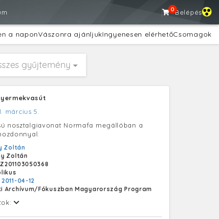
0
um
Belépés
en a napon
Vászonra ajánljuk
Ingyenesen elérhető
Csomagok
sszes gyűjtemény
Gyermekvasút
1. március 5.
sú nosztalgiavonat Normafa megállóban a
zmozdonnyal.
 Zoltán
y Zoltán
Z201103050368
likus
:
2011-04-12
i Archívum/Fókuszban Magyarország Program
tok: