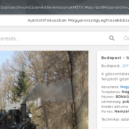
m
Sajtóarchívum
Szcenika
Tévéműsorok
M3
TV Maci-bolt
Műsorarchív
Ajánlott
Fókuszban Magyarország
Legfrissebb
Ez
Ö
Budapest - 
Budapest,
201
A gőzvontatá
felújított gő
Készítette:
Nagy
Tulajdonos:
Nag
Fájlnév:
BDNAG
Láthatóság:
pub
Kiadás dátuma
Forrás:
Nemzet
Technikai ada