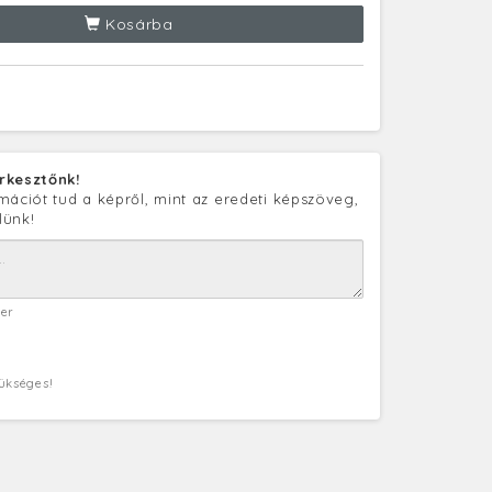
Kosárba
rkesztőnk!
mációt tud a képről, mint az eredeti képszöveg,
lünk!
ter
zükséges!