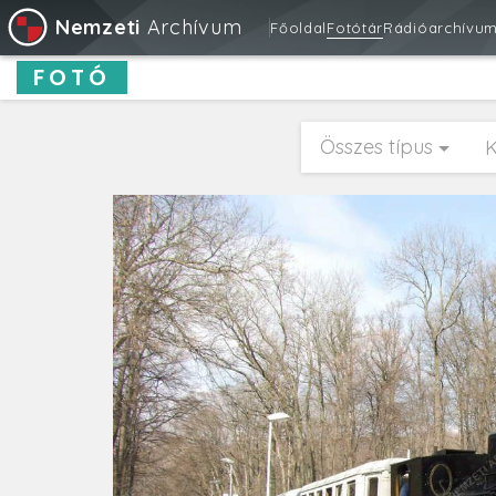
Nemzeti
Archívum
Főoldal
Fotótár
Rádióarchívu
FOTÓ
Összes típus