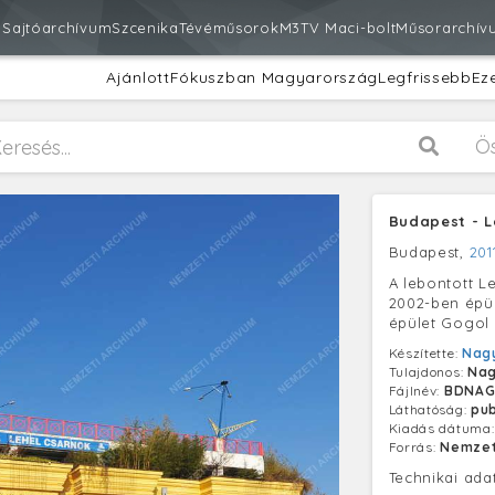
m
Sajtóarchívum
Szcenika
Tévéműsorok
M3
TV Maci-bolt
Műsorarchív
Ajánlott
Fókuszban Magyarország
Legfrissebb
Ez
Ö
Budapest - L
Budapest,
201
A lebontott Le
2002-ben épül
épület Gogol u
Készítette:
Nagy
Tulajdonos:
Nag
Fájlnév:
BDNAG
Láthatóság:
pub
Kiadás dátuma
Forrás:
Nemzet
Technikai ada