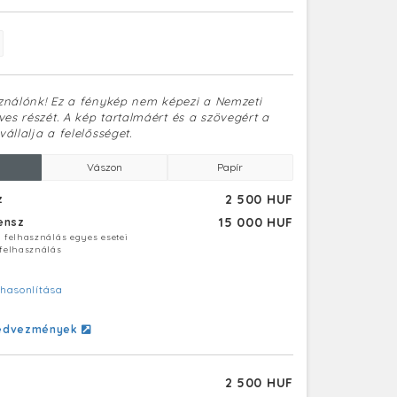
sználónk! Ez a fénykép nem képezi a Nemzeti
es részét. A kép tartalmáért és a szövegért a
vállalja a felelősséget.
Vászon
Papír
2 500 HUF
z
15 000 HUF
censz
ú felhasználás egyes esetei
 felhasználás
hasonlítása
edvezmények
2 500 HUF