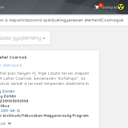
0
um
Belépés
en a napon
Vászonra ajánljuk
Ingyenesen elérhető
Csomagok
sszes gyűjtemény
ehel Csarnok
1. március 5.
hel piac helyén ifj. Rajk László tervei alapján
t Lehel Csarnok, becenevén "kofahajó". Az
tcai sarkát a tervező tatszerűen alakította ki.
 Zoltán
y Zoltán
Z201103050358
likus
:
2011-04-12
i Archívum/Fókuszban Magyarország Program
tok: