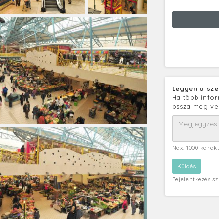
Legyen a sze
Ha több infor
ossza meg ve
Max. 1000 karak
Bejelentkezés s