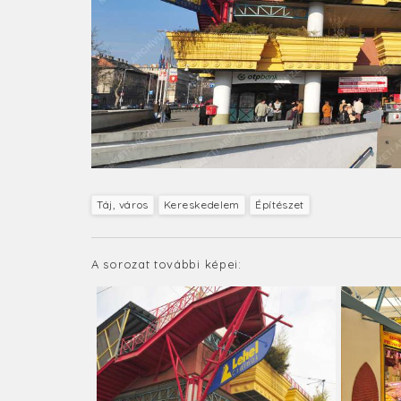
Táj, város
Kereskedelem
Építészet
A sorozat további képei: