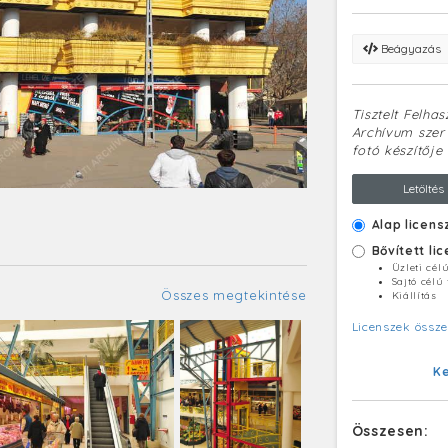
Beágyazás
Tisztelt Felha
Archívum szerv
fotó készítője 
Letöltés
Alap licens
Bővített li
Üzleti cél
Sajtó célú
Összes megtekintése
Kiállítás
Licenszek össze
K
Összesen: