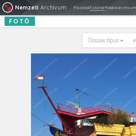
Nemzeti
Archívum
Főoldal
Fotótár
Rádióarchívu
FOTÓ
Összes típus