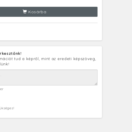
Kosárba
rkesztőnk!
mációt tud a képről, mint az eredeti képszöveg,
lünk!
ter
zükséges!