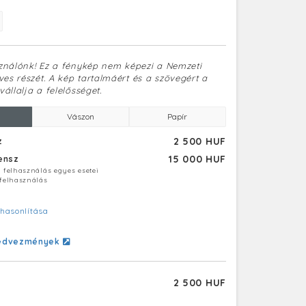
sználónk! Ez a fénykép nem képezi a Nemzeti
es részét. A kép tartalmáért és a szövegért a
vállalja a felelősséget.
Vászon
Papír
2 500 HUF
z
15 000 HUF
censz
ú felhasználás egyes esetei
 felhasználás
hasonlítása
edvezmények
2 500 HUF