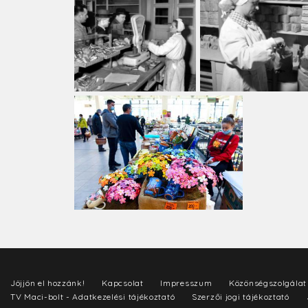
Jöjjön el hozzánk!
Kapcsolat
Impresszum
Közönségszolgálat
TV Maci-bolt - Adatkezelési tájékoztató
Szerzői jogi tájékoztató