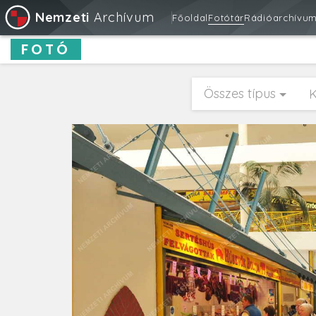
Nemzeti
Archívum
Főoldal
Fotótár
Rádióarchívu
FOTÓ
Összes típus