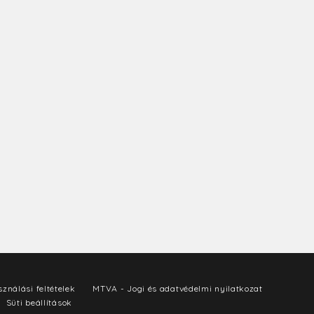
ználási feltételek
MTVA - Jogi és adatvédelmi nyilatkozat
Süti beállítások