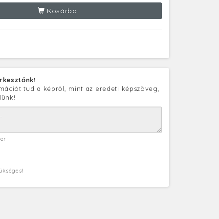
Kosárba
rkesztőnk!
mációt tud a képről, mint az eredeti képszöveg,
lünk!
ter
zükséges!