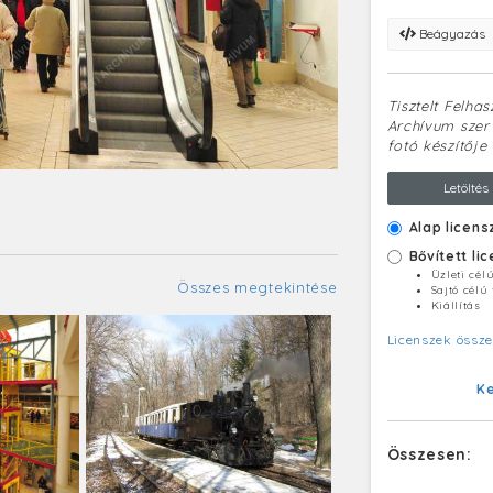
Beágyazás
Tisztelt Felha
Archívum szerv
fotó készítője 
Letöltés
Alap licens
Bővített li
Üzleti cél
Összes megtekintése
Sajtó célú
Kiállítás
Licenszek össze
K
Összesen: