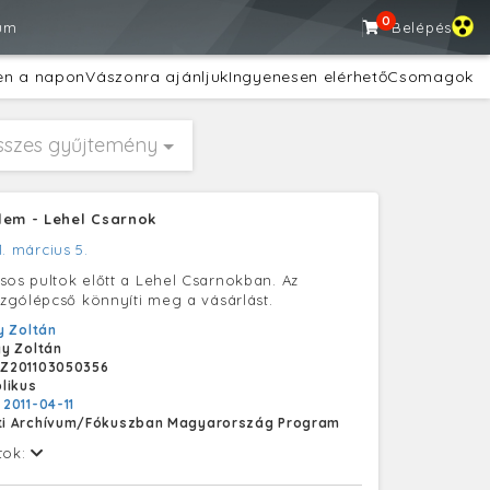
0
um
Belépés
en a napon
Vászonra ajánljuk
Ingyenesen elérhető
Csomagok
sszes gyűjtemény
lem - Lehel Csarnok
1. március 5.
sos pultok előtt a Lehel Csarnokban. Az
gólépcső könnyíti meg a vásárlást.
 Zoltán
y Zoltán
Z201103050356
likus
:
2011-04-11
i Archívum/Fókuszban Magyarország Program
tok: