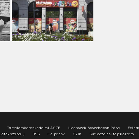
Tartalomkereskedelmi ÁSZF
Licenszek összehasonlítása
Felhas
Játékszabály
RSS
Helpdesk
GYIK
Sütikezelési tájékoztató