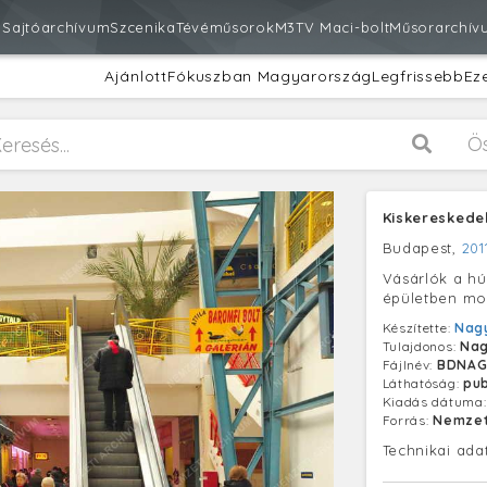
m
Sajtóarchívum
Szcenika
Tévéműsorok
M3
TV Maci-bolt
Műsorarchív
Ajánlott
Fókuszban Magyarország
Legfrissebb
Ez
Ö
Kiskereskede
Budapest,
201
Vásárlók a hú
épületben moz
Készítette:
Nagy
Tulajdonos:
Nag
Fájlnév:
BDNAG
Láthatóság:
pub
Kiadás dátuma
Forrás:
Nemzet
Technikai ada