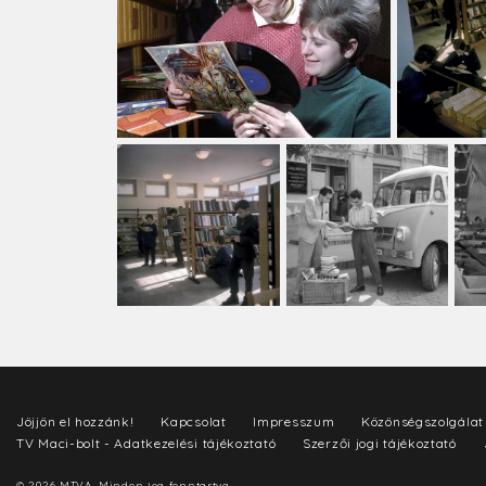
Jöjjön el hozzánk!
Kapcsolat
Impresszum
Közönségszolgálat
TV Maci-bolt - Adatkezelési tájékoztató
Szerzői jogi tájékoztató
© 2026 MTVA. Minden jog fenntartva.