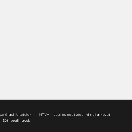
ználási feltételek
MTVA - Jogi és adatvédelmi nyilatkozat
Süti beállítások