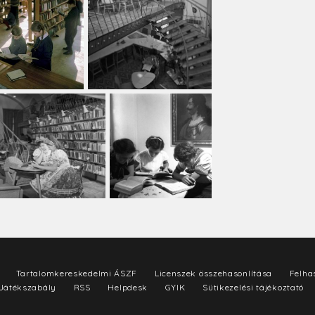
Tartalomkereskedelmi ÁSZF
Licenszek összehasonlítása
Felhas
Játékszabály
RSS
Helpdesk
GYIK
Sütikezelési tájékoztató