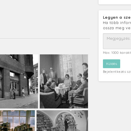
Legyen a sze
Ha több infor
ossza meg ve
Max. 1000 karak
Bejelentkezés s