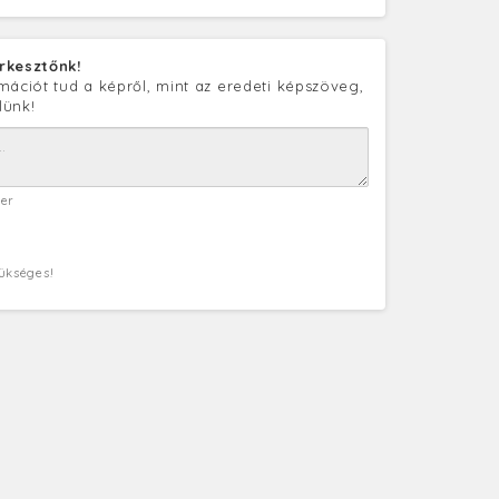
rkesztőnk!
mációt tud a képről, mint az eredeti képszöveg,
lünk!
ter
zükséges!