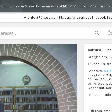
m
Sajtóarchívum
Szcenika
Tévéműsorok
M3
TV Maci-bolt
Műsorarchív
Ajánlott
Fókuszban Magyarország
Legfrissebb
Ez
Ö
Kultúra - Sz
Szeghalom,
1
Olvasók a sz
Készítette:
Bajk
Tulajdonos:
MTI
Fájlnév:
AC__O
Láthatóság:
pub
Kiadás dátuma
Technikai ada
Beágyazás