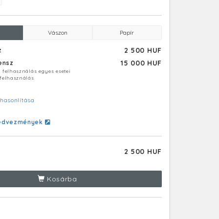
Vászon
Papír
2 500 HUF
z
15 000 HUF
censz
ú felhasználás egyes esetei
 felhasználás
hasonlítása
edvezmények
2 500 HUF
Kosárba