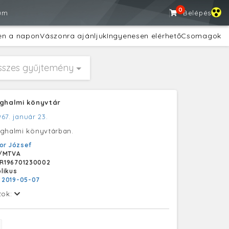
0
um
Belépés
en a napon
Vászonra ajánljuk
Ingyenesen elérhető
Csomagok
sszes gyűjtemény
eghalmi könyvtár
967. január 23.
eghalmi könyvtárban.
or József
/MTVA
R196701230002
likus
:
2019-05-07
tok: