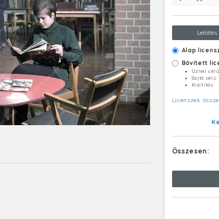
Letöltés
Alap licens
Bővített li
Üzleti cél
Sajtó célú
Kiállítás
Licenszek össze
K
Összesen: