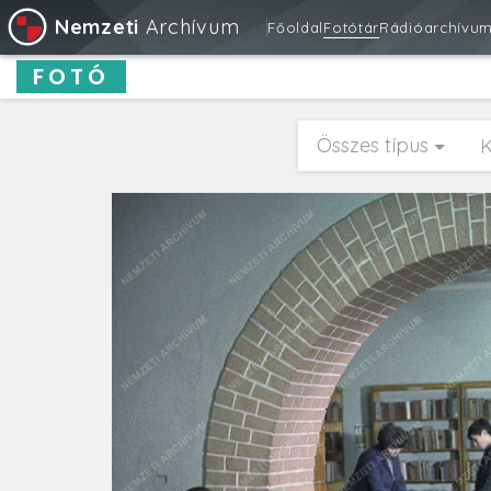
Nemzeti
Archívum
Főoldal
Fotótár
Rádióarchívu
FOTÓ
Összes típus