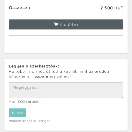
Összesen:
2 500 HUF
Kosárba
Legyen a szerkesztőnk!
Ha több információt tud a képről, mint az eredeti
képszöveg, ossza meg velünk!
Max. 1000 karakter
Bejelentkezés szükséges!