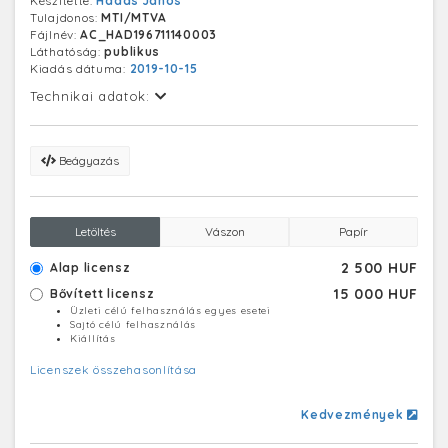
Készítette:
Hadas János
Tulajdonos:
MTI/MTVA
Fájlnév:
AC_HAD196711140003
Láthatóság:
publikus
Kiadás dátuma:
2019-10-15
Technikai adatok:
Beágyazás
Letöltés
Vászon
Papír
2 500 HUF
Alap licensz
15 000 HUF
Bővített licensz
Üzleti célú felhasználás egyes esetei
Sajtó célú felhasználás
Kiállítás
Licenszek összehasonlítása
Kedvezmények