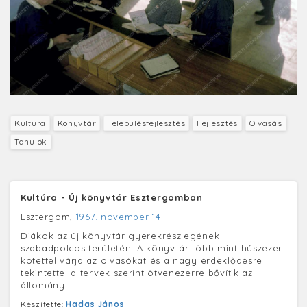
Kultúra
Könyvtár
Településfejlesztés
Fejlesztés
Olvasás
Tanulók
Kultúra - Új könyvtár Esztergomban
Esztergom,
1967. november 14.
Diákok az új könyvtár gyerekrészlegének
szabadpolcos területén. A könyvtár több mint húszezer
kötettel várja az olvasókat és a nagy érdeklődésre
tekintettel a tervek szerint ötvenezerre bővítik az
állományt.
Készítette:
Hadas János