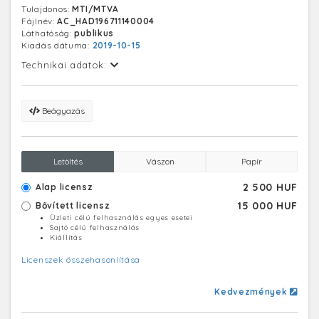
Tulajdonos:
MTI/MTVA
Fájlnév:
AC_HAD196711140004
Láthatóság:
publikus
Kiadás dátuma:
2019-10-15
Technikai adatok:
Beágyazás
Letöltés
Vászon
Papír
2 500 HUF
Alap licensz
15 000 HUF
Bővített licensz
Üzleti célú felhasználás egyes esetei
Sajtó célú felhasználás
Kiállítás
Licenszek összehasonlítása
Kedvezmények