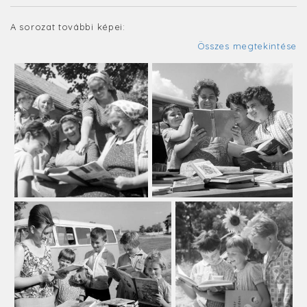
A sorozat további képei:
Összes megtekintése