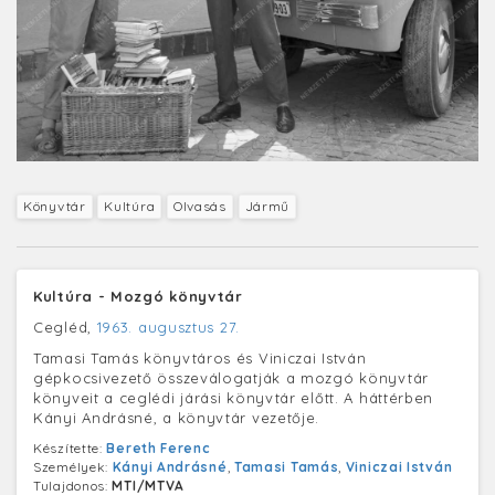
Könyvtár
Kultúra
Olvasás
Jármű
Kultúra - Mozgó könyvtár
Cegléd,
1963. augusztus 27.
Tamasi Tamás könyvtáros és Viniczai István
gépkocsivezető összeválogatják a mozgó könyvtár
könyveit a ceglédi járási könyvtár előtt. A háttérben
Kányi Andrásné, a könyvtár vezetője.
Készítette:
Bereth Ferenc
Személyek:
Kányi Andrásné
,
Tamasi Tamás
,
Viniczai István
Tulajdonos:
MTI/MTVA