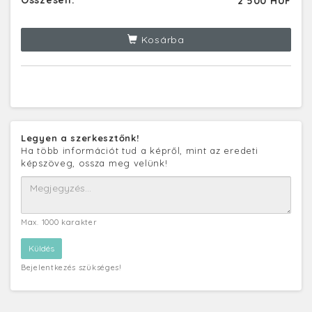
Összesen:
2 500 HUF
Kosárba
Legyen a szerkesztőnk!
Ha több információt tud a képről, mint az eredeti
képszöveg, ossza meg velünk!
Max. 1000 karakter
Bejelentkezés szükséges!