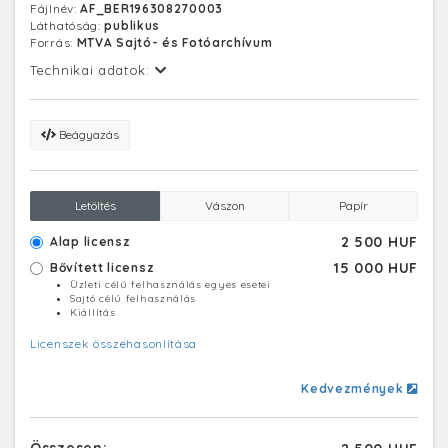
Fájlnév:
AF_BER196308270003
Láthatóság:
publikus
Forrás:
MTVA Sajtó- és Fotóarchívum
Technikai adatok:
Beágyazás
Letöltés
Vászon
Papír
2 500 HUF
Alap licensz
15 000 HUF
Bővített licensz
Üzleti célú felhasználás egyes esetei
Sajtó célú felhasználás
Kiállítás
Licenszek összehasonlítása
Kedvezmények