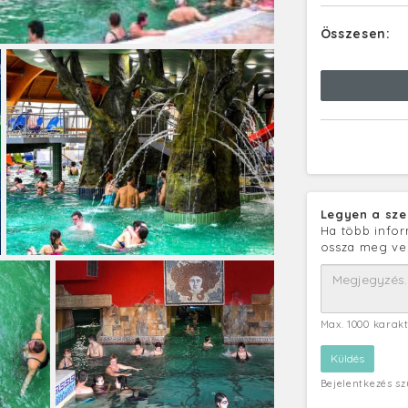
Összesen:
Legyen a sze
Ha több infor
ossza meg ve
Max. 1000 karak
Bejelentkezés s