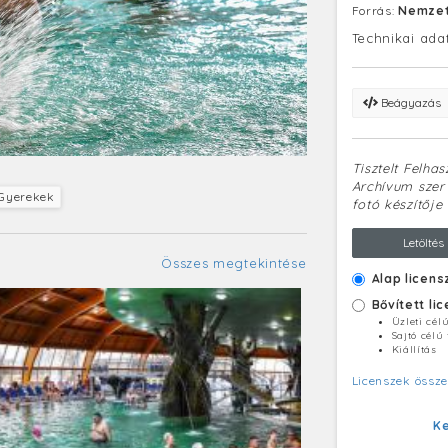
Forrás:
Nemzet
Technikai ada
Beágyazás
Tisztelt Felha
Archívum szerv
Gyerekek
fotó készítője 
Letöltés
Összes megtekintése
Alap licens
Bővített li
Üzleti cél
Sajtó célú
Kiállítás
Licenszek össze
K