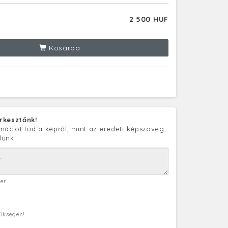
2 500 HUF
Kosárba
rkesztőnk!
mációt tud a képről, mint az eredeti képszöveg,
lünk!
ter
zükséges!