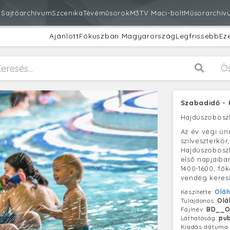
m
Sajtóarchívum
Szcenika
Tévéműsorok
M3
TV Maci-bolt
Műsorarchív
Ajánlott
Fókuszban Magyarország
Legfrissebb
Ez
Ö
Szabadidő - 
Hajdúszobosz
Az év végi ü
szilveszterko
Hajdúszoboszl
első napjaiban
1400-1600, fő
vendég keresi
Készítette:
Oláh
Tulajdonos:
Olá
Fájlnév:
BD__O
Láthatóság:
pub
Kiadás dátuma