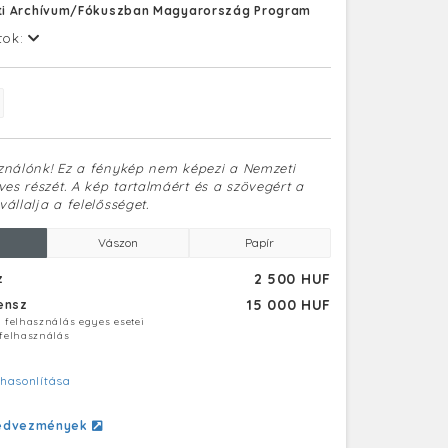
i Archívum/Fókuszban Magyarország Program
tok:
sználónk! Ez a fénykép nem képezi a Nemzeti
es részét. A kép tartalmáért és a szövegért a
vállalja a felelősséget.
Vászon
Papír
2 500 HUF
z
15 000 HUF
censz
ú felhasználás egyes esetei
 felhasználás
hasonlítása
edvezmények