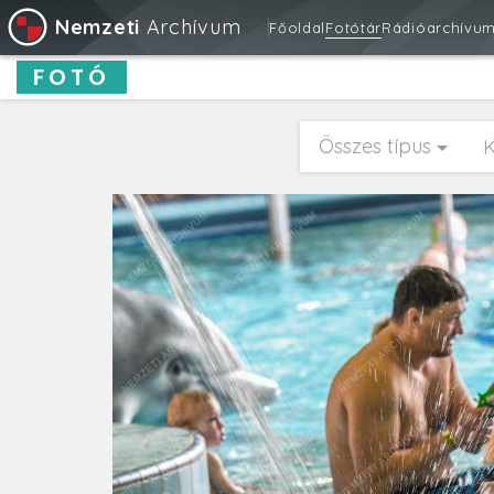
Nemzeti
Archívum
Főoldal
Fotótár
Rádióarchívu
FOTÓ
Összes típus