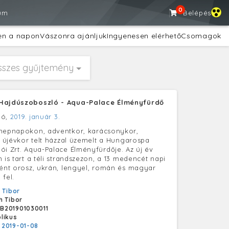
0
um
Belépés
en a napon
Vászonra ajánljuk
Ingyenesen elérhető
Csomagok
sszes gyűjtemény
Hajdúszoboszló - Aqua-Palace Élményfürdő
ló,
2019. január 3.
nnepnapokon, adventkor, karácsonykor,
r, újévkor telt házzal üzemelt a Hungarospa
ói Zrt. Aqua-Palace Élményfürdője. Az új év
 is tart a téli strandszezon, a 13 medencét napi
ként orosz, ukrán, lengyel, román és magyar
 fel.
 Tibor
h Tibor
B201901030011
likus
:
2019-01-08