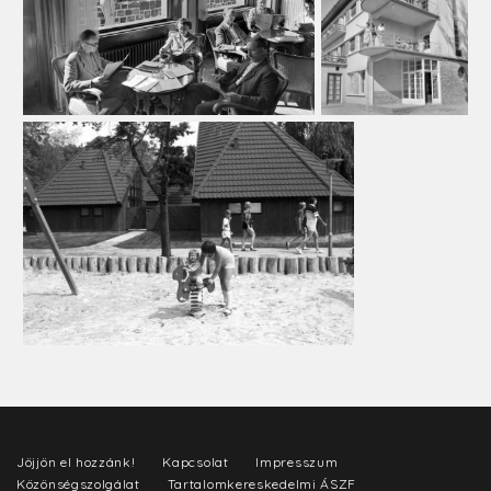
Jöjjön el hozzánk!
Kapcsolat
Impresszum
Közönségszolgálat
Tartalomkereskedelmi ÁSZF