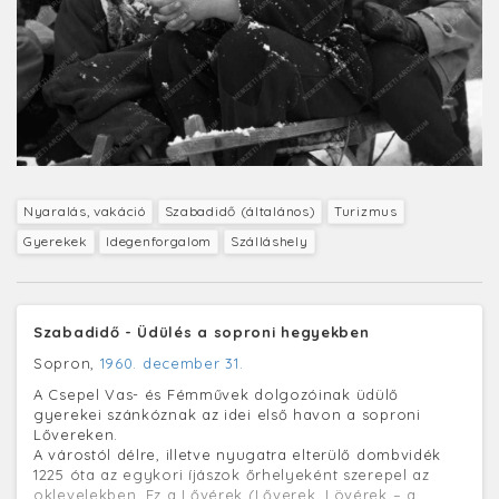
Nyaralás, vakáció
Szabadidő (általános)
Turizmus
Gyerekek
Idegenforgalom
Szálláshely
Szabadidő - Üdülés a soproni hegyekben
Sopron,
1960. december 31.
A Csepel Vas- és Fémművek dolgozóinak üdülő
gyerekei szánkóznak az idei első havon a soproni
Lővereken.
A várostól délre, illetve nyugatra elterülő dombvidék
1225 óta az egykori íjászok őrhelyeként szerepel az
oklevelekben. Ez a Lővérek (Lőverek, Lövérek – a