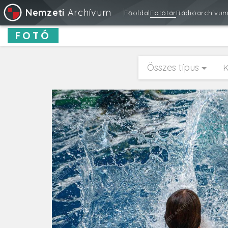
Nemzeti
Archívum
Főoldal
Fotótár
Rádióarchívu
FOTÓ
Összes típus