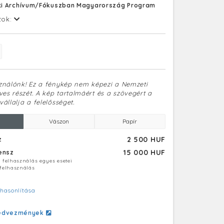
i Archívum/Fókuszban Magyarország Program
tok:
sználónk! Ez a fénykép nem képezi a Nemzeti
es részét. A kép tartalmáért és a szövegért a
vállalja a felelősséget.
Vászon
Papír
2 500 HUF
z
15 000 HUF
censz
ú felhasználás egyes esetei
 felhasználás
hasonlítása
edvezmények