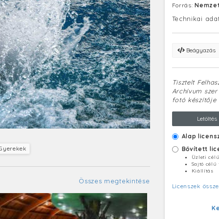
Forrás:
Nemzet
Technikai ada
Beágyazás
Tisztelt Felha
Archívum szerv
fotó készítője 
Letöltés
Alap licens
Gyerekek
Bővített li
Üzleti cél
Sajtó célú
Kiállítás
Összes megtekintése
Licenszek össze
K