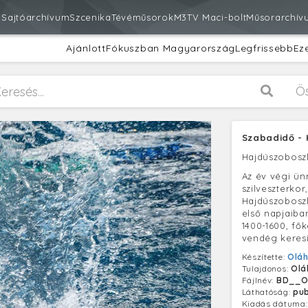
m
Sajtóarchívum
Szcenika
Tévéműsorok
M3
TV Maci-bolt
Műsorarchív
Ajánlott
Fókuszban Magyarország
Legfrissebb
Ez
Ö
Szabadidő - 
Hajdúszobosz
Az év végi ü
szilveszterko
Hajdúszoboszl
első napjaiban
1400-1600, fő
vendég keresi
Készítette:
Oláh
Tulajdonos:
Olá
Fájlnév:
BD__O
Láthatóság:
pub
Kiadás dátuma