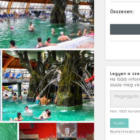
Összesen:
Legyen a sze
Ha több infor
ossza meg ve
Max. 1000 karak
Bejelentkezés s