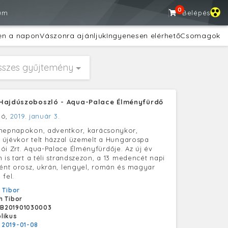
0
um
Belépés
en a napon
Vászonra ajánljuk
Ingyenesen elérhető
Csomagok
sszes gyűjtemény
Hajdúszoboszló - Aqua-Palace Élményfürdő
ló,
2019. január 3.
nnepnapokon, adventkor, karácsonykor,
r, újévkor telt házzal üzemelt a Hungarospa
ói Zrt. Aqua-Palace Élményfürdője. Az új év
 is tart a téli strandszezon, a 13 medencét napi
ként orosz, ukrán, lengyel, román és magyar
 fel.
 Tibor
h Tibor
B201901030003
likus
:
2019-01-08