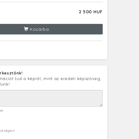
2 500 HUF
Kosárba
rkesztőnk!
mációt tud a képről, mint az eredeti képszöveg,
lünk!
ter
zükséges!