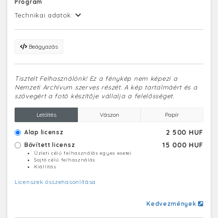
Program
Technikai adatok:
Beágyazás
Tisztelt Felhasználónk! Ez a fénykép nem képezi a
Nemzeti Archívum szerves részét. A kép tartalmáért és a
szövegért a fotó készítője vállalja a felelősséget.
Letöltés
Vászon
Papír
2 500 HUF
Alap licensz
15 000 HUF
Bővített licensz
Üzleti célú felhasználás egyes esetei
Sajtó célú felhasználás
Kiállítás
Licenszek összehasonlítása
Kedvezmények