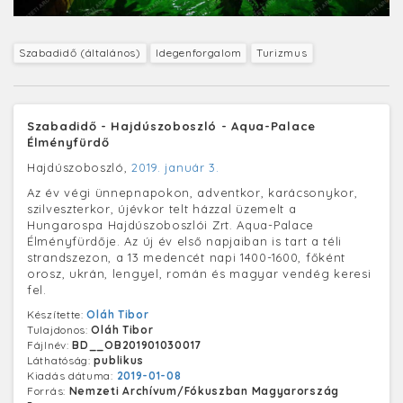
Szabadidő (általános)
Idegenforgalom
Turizmus
Szabadidő - Hajdúszoboszló - Aqua-Palace
Élményfürdő
Hajdúszoboszló,
2019. január 3.
Az év végi ünnepnapokon, adventkor, karácsonykor,
szilveszterkor, újévkor telt házzal üzemelt a
Hungarospa Hajdúszoboszlói Zrt. Aqua-Palace
Élményfürdője. Az új év első napjaiban is tart a téli
strandszezon, a 13 medencét napi 1400-1600, főként
orosz, ukrán, lengyel, román és magyar vendég keresi
fel.
Készítette:
Oláh Tibor
Tulajdonos:
Oláh Tibor
Fájlnév:
BD__OB201901030017
Láthatóság:
publikus
Kiadás dátuma:
2019-01-08
Forrás:
Nemzeti Archívum/Fókuszban Magyarország