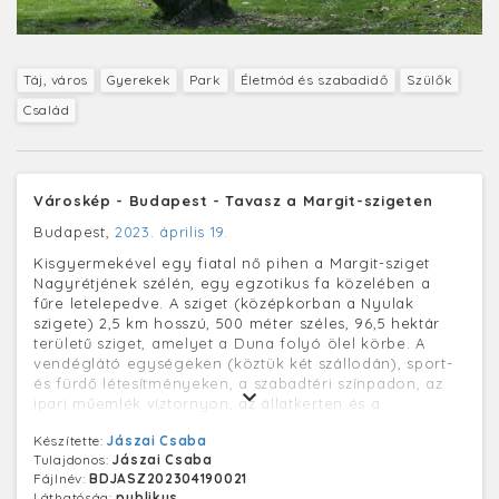
Táj, város
Gyerekek
Park
Életmód és szabadidő
Szülők
Család
Városkép - Budapest - Tavasz a Margit-szigeten
Budapest,
2023. április 19.
Kisgyermekével egy fiatal nő pihen a Margit-sziget
Nagyrétjének szélén, egy egzotikus fa közelében a
fűre letelepedve. A sziget (középkorban a Nyulak
szigete) 2,5 km hosszú, 500 méter széles, 96,5 hektár
területű sziget, amelyet a Duna folyó ölel körbe. A
vendéglátó egységeken (köztük két szállodán), sport-
és fürdő létesítményeken, a szabadtéri színpadon, az
ipari műemlék víztornyon, az állatkerten és a
kommunális szolgáltató létesítményeken kívül nincs
Készítette:
Jászai Csaba
rajta más épület. A főváros egyik „tüdeje” a hatalmas
Tulajdonos:
Jászai Csaba
közpark, amely évszázados fa matuzsálemekkel,
Fájlnév:
BDJASZ202304190021
gondozott sétányokkal és középkori szakrális építészeti
Láthatóság:
publikus