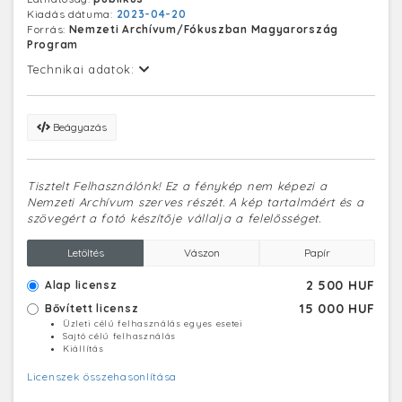
emlékekkel vonzza a pihenni vágyókat.
Kiadás dátuma:
2023-04-20
Forrás:
Nemzeti Archívum/Fókuszban Magyarország
Program
Technikai adatok:
Beágyazás
Tisztelt Felhasználónk! Ez a fénykép nem képezi a
Nemzeti Archívum szerves részét. A kép tartalmáért és a
szövegért a fotó készítője vállalja a felelősséget.
Letöltés
Vászon
Papír
2 500 HUF
Alap licensz
15 000 HUF
Bővített licensz
Üzleti célú felhasználás egyes esetei
Sajtó célú felhasználás
Kiállítás
Licenszek összehasonlítása