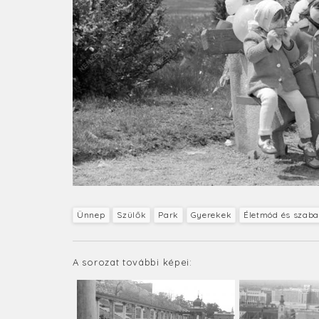
Ünnep
Szülők
Park
Gyerekek
Életmód és szab
A sorozat további képei: