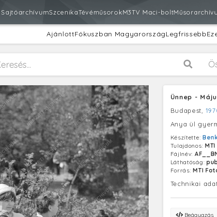
m
Sajtóarchívum
Szcenika
Tévéműsorok
M3
TV Maci-bolt
Műsorarchív
Ajánlott
Fókuszban Magyarország
Legfrissebb
Ez
Ö
Ünnep - Máju
Budapest,
197
Anya ül gyerm
Készítette:
Benk
Tulajdonos:
MTI
Fájlnév:
AF__B
Láthatóság:
pub
Forrás:
MTI Fo
Technikai ada
Beágyazás