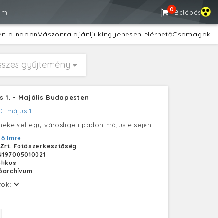
0
um
Belépés
en a napon
Vászonra ajánljuk
Ingyenesen elérhető
Csomagok
sszes gyűjtemény
s 1. - Majális Budapesten
0. május 1.
ekeivel egy városligeti padon május elsején.
ő Imre
 Zrt. Fotószerkesztőség
N197005010021
likus
tóarchívum
tok: