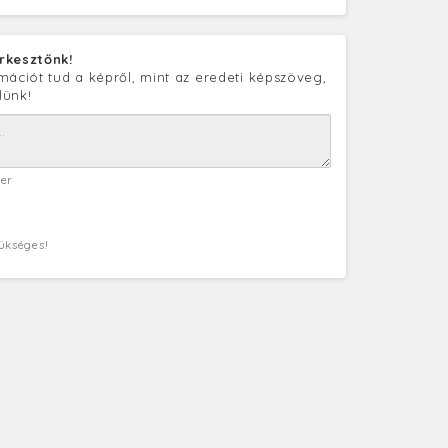
rkesztőnk!
mációt tud a képről, mint az eredeti képszöveg,
lünk!
ter
zükséges!