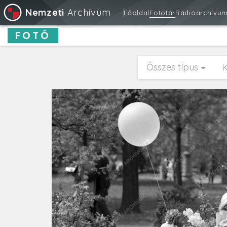
Nemzeti
Archívum
Főoldal
Fotótár
Rádióarchívu
FOTÓ
Összes típus