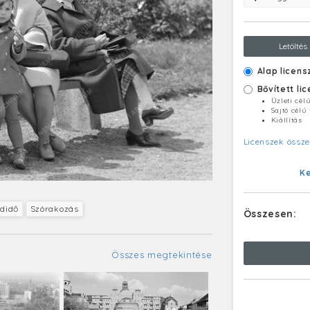
Letöltés
Alap licens
Bővített li
Üzleti cél
Sajtó célú
Kiállítás
Licenszek össze
K
adidő
Szórakozás
Összesen:
Összes megtekintése