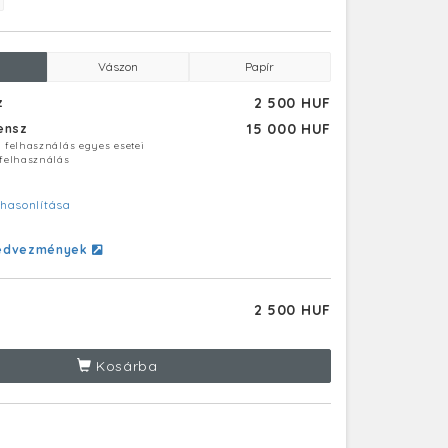
Vászon
Papír
2 500 HUF
z
15 000 HUF
censz
ú felhasználás egyes esetei
 felhasználás
hasonlítása
edvezmények
2 500 HUF
Kosárba