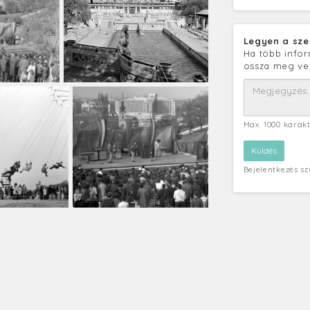
Legyen a sze
Ha több infor
ossza meg ve
Max. 1000 karak
Bejelentkezés s