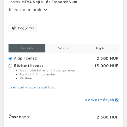
Forrás:
MTVA Sajtó- és Fotóarchívum
Technikai adatok:
Beágyazás
Letöltés
Vászon
Papír
2 500 HUF
Alap licensz
15 000 HUF
Bővített licensz
Üzleti célú felhasználás egyes esetei
Sajtó célú felhasználás
Kiállítás
Licenszek összehasonlítása
Kedvezmények
Összesen:
2 500 HUF