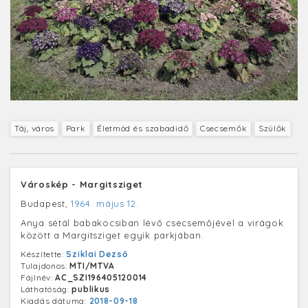
Táj, város
Park
Életmód és szabadidő
Csecsemők
Szülők
Városkép - Margitsziget
Budapest,
1964. május 12.
Anya sétál babakocsiban lévő csecsemőjével a virágok
között a Margitsziget egyik parkjában.
Készítette:
Sziklai Dezső
Tulajdonos:
MTI/MTVA
Fájlnév:
AC_SZI196405120014
Láthatóság:
publikus
Kiadás dátuma:
2018-09-18