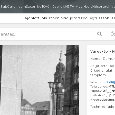
m
Sajtóarchívum
Szcenika
Tévéműsorok
M3
TV Maci-bolt
Műsorarchív
Ajánlott
Fókuszban Magyarország
Legfrissebb
Ez
Ö
Városkép - N
Német Demokr
Anya sétál ba
árkádjai alat
templom.
Készítette:
Fén
Tulajdonos:
MTI
Fájlnév:
AF__NY
Láthatóság:
pub
Kiadás dátuma
Technikai ada