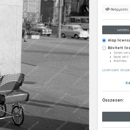
Beágyazás
Letöltés
Alap licens
Bővített li
Üzleti cél
Sajtó célú
Kiállítás
Licenszek össze
K
Összesen: