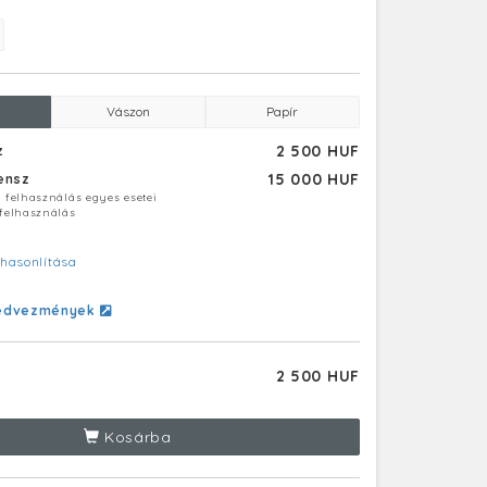
Vászon
Papír
2 500 HUF
z
15 000 HUF
censz
ú felhasználás egyes esetei
 felhasználás
hasonlítása
edvezmények
2 500 HUF
Kosárba