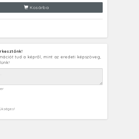
Kosárba
rkesztőnk!
mációt tud a képről, mint az eredeti képszöveg,
lünk!
ter
zükséges!