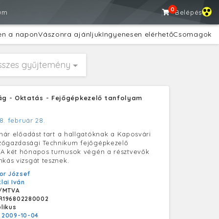
0
um
Belépés
en a napon
Vászonra ajánljuk
Ingyenesen elérhető
Csomagok
sszes gyűjtemény
g - Oktatás - Fejőgépkezelő tanfolyam
8. február 28.
anár előadást tart a hallgatóknak a Kaposvári
zőgazdasági Technikum fejőgépkezelő
 A két hónapos turnusok végén a résztvevők
nkás vizsgát tesznek.
or József
klai Iván
/MTVA
R196802280002
likus
:
2009-10-04