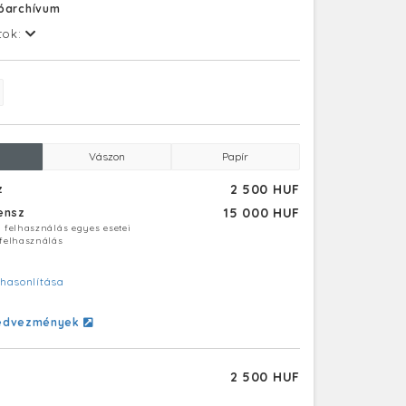
tóarchívum
tok:
Vászon
Papír
2 500 HUF
z
15 000 HUF
censz
ú felhasználás egyes esetei
 felhasználás
hasonlítása
edvezmények
2 500 HUF