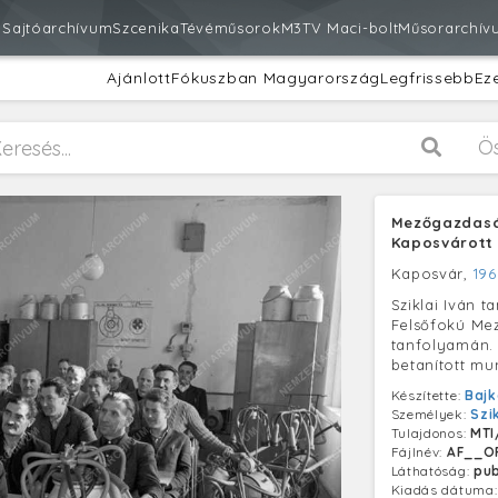
m
Sajtóarchívum
Szcenika
Tévéműsorok
M3
TV Maci-bolt
Műsorarchív
Ajánlott
Fókuszban Magyarország
Legfrissebb
Ez
Ö
Mezőgazdasá
Kaposvárott
Kaposvár,
196
Sziklai Iván t
Felsőfokú Me
tanfolyamán.
betanított mu
Készítette:
Bajk
Személyek:
Szi
Tulajdonos:
MTI
Fájlnév:
AF__O
Láthatóság:
pub
Kiadás dátuma