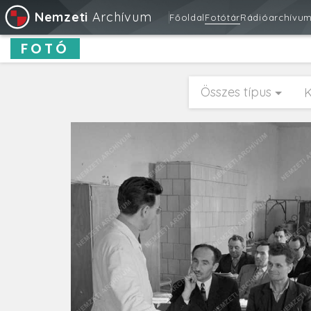
Nemzeti
Archívum
Főoldal
Fotótár
Rádióarchívu
FOTÓ
Összes típus