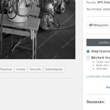
Forrás:
MTI Fo
Technikai ada
Beágyazás
Letöltés
Alap licens
Bővített li
Üzleti cél
Sajtó célú
Kiállítás
Tanárok
Iskola
Tanulók
Szakképzés
Licenszek össze
K
Összesen: