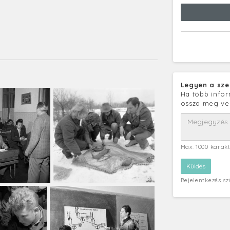
Legyen a sze
Ha több infor
ossza meg ve
Max. 1000 karak
Bejelentkezés s