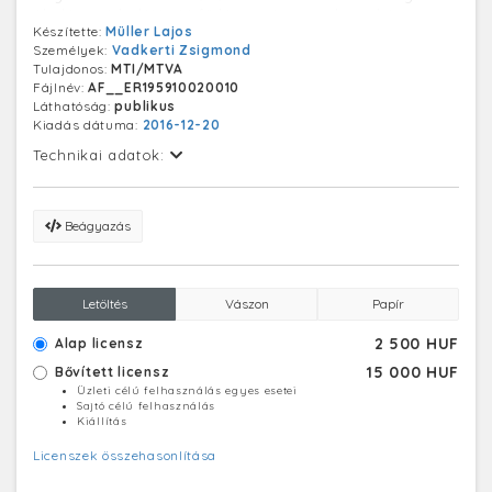
általános iskoláját 46 fő látogatja, a szakmunkás
Készítette:
Müller Lajos
továbbképzésre a hallgatók a Murányi utcai ipari
Személyek:
Vadkerti Zsigmond
tanuló intézetbe járnak.
Tulajdonos:
MTI/MTVA
Fájlnév:
AF__ER195910020010
Láthatóság:
publikus
Kiadás dátuma:
2016-12-20
Technikai adatok:
Beágyazás
Letöltés
Vászon
Papír
2 500 HUF
Alap licensz
15 000 HUF
Bővített licensz
Üzleti célú felhasználás egyes esetei
Sajtó célú felhasználás
Kiállítás
Licenszek összehasonlítása