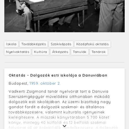
Iskola
Továbbképzés
Szakképzés
Középfokú oktatás
Nyelvoktatás
Kultúra
Átképzés
Tanulók
Tanárok
Oktatás - Dolgozók esti iskolája a Danuviában
Budapest,
1959. október 2.
Vadkerti Zsigmond tanár nyelvórát tart a Danuvia
Szerszámgépgyár művelődési otthonában működő
dolgozók esti iskolájában. Az üzemi bizottság nagy
gondot fordít a dolgozók szakmai- és általános
továbbképzésére, valamint kulturális igényeinek
kielégítésére. A műszaki könyvtárában 5 700 kötet
könyv, mintegy 40 külföldi és 12 belföldi szakmai
folyóirat áll az érdeklődők rendelkezésére. A dolgozók