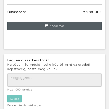
Összesen:
2 500 HUF
Kosárba
Legyen a szerkesztőnk!
Ha több információt tud a képről, mint az eredeti
képszöveg, ossza meg velünk!
Max. 1000 karakter
Bejelentkezés szükséges!