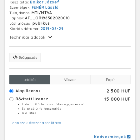
Készítette:
Bajkor József
két laboratórium is. Az egyikben a diákok gyakorolnak,
Személyek:
FEHÉR László
a másikban a tanárok kísérleteznek. Az itt végzett
Tulajdonos:
MTI/MTVA
kutatások alapján állattenyésztési és takarmányozási
Fájlnév:
AF__OR196502020010
tanácsokat adhatnak majd a megye
Láthatóság:
publikus
termelőszövetkezeteinek.
Kiadás dátuma:
2019-08-29
Technikai adatok:
Beágyazás
Letöltés
Vászon
Papír
2 500 HUF
Alap licensz
15 000 HUF
Bővített licensz
Üzleti célú felhasználás egyes esetei
Sajtó célú felhasználás
Kiállítás
Licenszek összehasonlítása
Kedvezmények