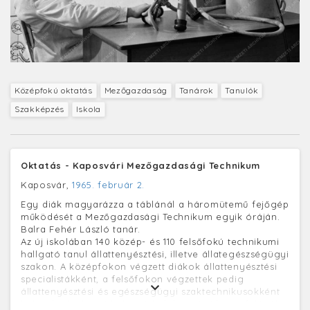
Középfokú oktatás
Mezőgazdaság
Tanárok
Tanulók
Szakképzés
Iskola
Oktatás - Kaposvári Mezőgazdasági Technikum
Kaposvár,
1965. február 2.
Egy diák magyarázza a táblánál a háromütemű fejőgép
működését a Mezőgazdasági Technikum egyik óráján.
Balra Fehér László tanár.
Az új iskolában 140 közép- és 110 felsőfokú technikumi
hallgató tanul állattenyésztési, illetve állategészségügyi
szakon. A középfokon végzett diákok állattenyésztési
specialistákként, a felsőfokon végzettek pedig
állattenyésztési és egészségügyi szaktechnikusokként
helyezkednek majd el. Az iskolában rövidesen felépül