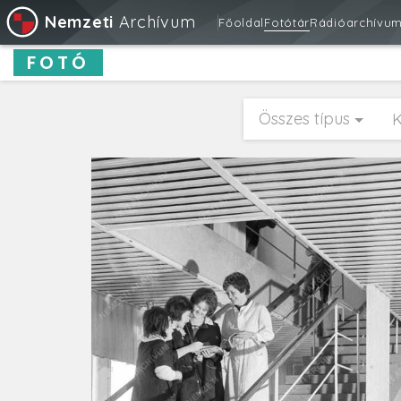
Nemzeti
Archívum
Főoldal
Fotótár
Rádióarchívu
FOTÓ
Összes típus