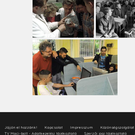
Jöjjön el hozzánk!
Kapcsolat
Impresszum
Közönségszolgálat
TV Maci-bolt - Adatkezelési tájékoztató
Szerzői jogi tájékoztató