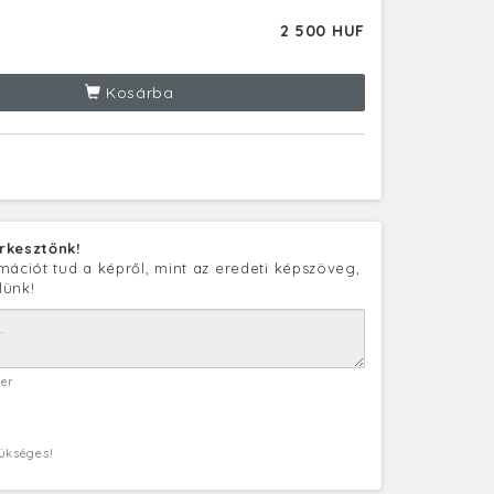
2 500 HUF
Kosárba
rkesztőnk!
mációt tud a képről, mint az eredeti képszöveg,
lünk!
ter
zükséges!