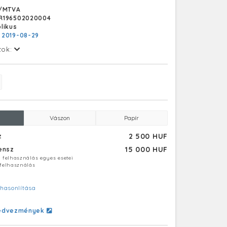
tenyésztési és takarmányozási tanácsokat
/MTVA
d a megye termelőszövetkezeteinek.
R196502020004
likus
:
2019-08-29
tok:
Vászon
Papír
2 500 HUF
z
15 000 HUF
censz
ú felhasználás egyes esetei
 felhasználás
hasonlítása
edvezmények