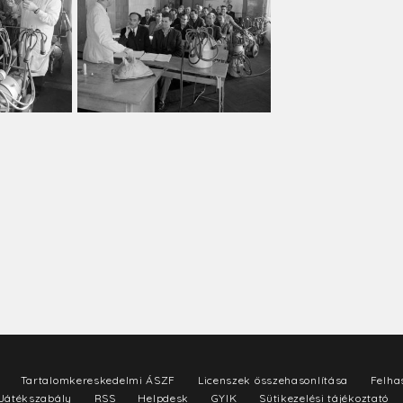
Tartalomkereskedelmi ÁSZF
Licenszek összehasonlítása
Felhas
Játékszabály
RSS
Helpdesk
GYIK
Sütikezelési tájékoztató