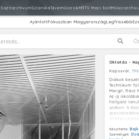
m
Sajtóarchívum
Szcenika
Tévéműsorok
M3
TV Maci-bolt
Műsorarchív
Ajánlott
Fókuszban Magyarország
Legfrissebb
Ez
Ö
Oktatás - K
Kaposvár,
196
Diákok beszé
Technikum fol
Margit, Rácz 
Az új iskoláb
hallgató tanul
szakon. A köz
specialistákk
állattenyészt
helyezkednek 
Készítette:
Bajk
laboratórium 
Személyek:
Dua
másikban a ta