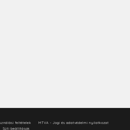
ználási feltételek
MTVA - Jogi és adatvédelmi nyilatkozat
Süti beállítások