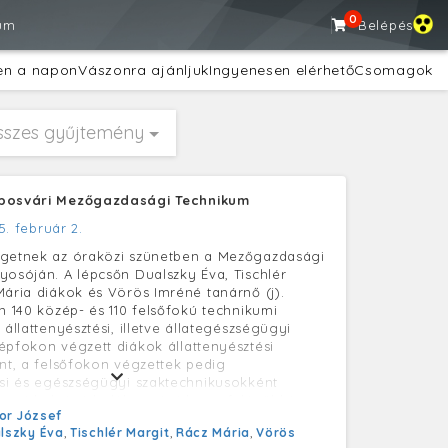
0
um
Belépés
en a napon
Vászonra ajánljuk
Ingyenesen elérhető
Csomagok
sszes gyűjtemény
aposvári Mezőgazdasági Technikum
5. február 2.
lgetnek az óraközi szünetben a Mezőgazdasági
yosóján. A lépcsőn Dualszky Éva, Tischlér
Mária diákok és Vörös Imréné tanárnő (j).
an 140 közép- és 110 felsőfokú technikumi
 állattenyésztési, illetve állategészségügyi
épfokon végzett diákok állattenyésztési
ént, a felsőfokon végzettek pedig
ési és egészségügyi szaktechnikusokként
majd el. Az iskolában rövidesen felépül két
or József
is. Az egyikben a diákok gyakorolnak, a
lszky Éva
,
Tischlér Margit
,
Rácz Mária
,
Vörös
nárok kísérleteznek. Az itt végzett kutatások