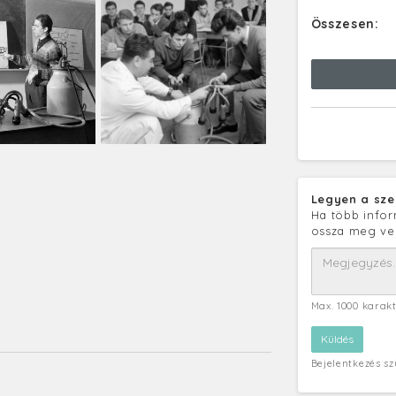
Összesen:
Legyen a sze
Ha több infor
ossza meg ve
Max. 1000 karak
Bejelentkezés s