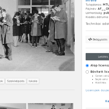
Imréné
alapján állat
Tulajdonos:
MTI
adhatnak maj
Fájlnév:
AF__O
Láthatóság:
pub
Kiadás dátuma
Technikai ada
Beágyazás
Letöltés
Alap licens
Bővített li
Üzleti cél
Sajtó célú
ok
Szakképzés
Iskola
Kiállítás
Licenszek össze
K