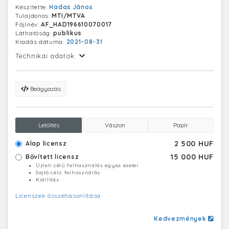
Készítette:
Hadas János
Tulajdonos:
MTI/MTVA
Fájlnév:
AF_HAD196610070017
Láthatóság:
publikus
Kiadás dátuma:
2021-08-31
Technikai adatok:
Beágyazás
Letöltés
Vászon
Papír
2 500 HUF
Alap licensz
15 000 HUF
Bővített licensz
Üzleti célú felhasználás egyes esetei
Sajtó célú felhasználás
Kiállítás
Licenszek összehasonlítása
Kedvezmények