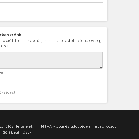
rkesztőnk!
mációt tud a képről, mint az eredeti képszöveg,
lünk!
ter
zükséges!
ználási feltételek
MTVA - Jogi és adatvédelmi nyilatkozat
Süti beállítások