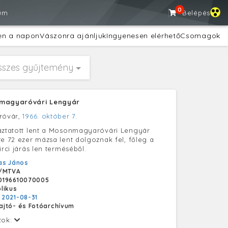
0
um
Belépés
en a napon
Vászonra ajánljuk
Ingyenesen elérhető
Csomagok
sszes gyűjtemény
nmagyaróvári Lengyár
róvár,
1966. október 7.
áztatott lent a Mosonmagyaróvári Lengyár
te 72 ezer mázsa lent dolgoznak fel, főleg a
irci járás len terméséből.
as János
/MTVA
D196610070005
likus
:
2021-08-31
ajtó- és Fotóarchívum
tok: