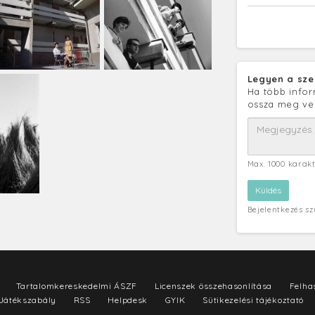
Legyen a sze
Ha több infor
ossza meg ve
Max. 1000 karak
Bejelentkezés s
Tartalomkereskedelmi ÁSZF
Licenszek összehasonlítása
Felhas
Játékszabály
RSS
Helpdesk
GYIK
Sütikezelési tájékoztató