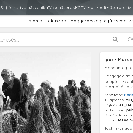
m
Sajtóarchívum
Szcenika
Tévéműsorok
M3
TV Maci-bolt
Műsorarchív
Ajánlott
Fókuszban Magyarország
Legfrissebb
Ez
Ö
Ipar - Moso
Mosonmagya
Forgatják az 
telepén. Éven
csornai és a z
Készítette:
Had
Tulajdonos:
MTI
Fájlnév:
AF_HA
Láthatóság:
pub
Kiadás dátuma
Forrás:
MTVA S
Technikai ada