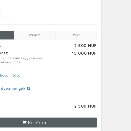
Vászon
Papír
2 500 HUF
z
15 000 HUF
censz
ú felhasználás egyes esetei
 felhasználás
hasonlítása
edvezmények
2 500 HUF
Kosárba