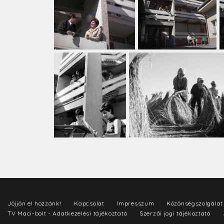
Jöjjön el hozzánk!
Kapcsolat
Impresszum
Közönségszolgálat
TV Maci-bolt - Adatkezelési tájékoztató
Szerzői jogi tájékoztató