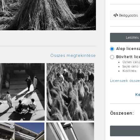
Beágyazás
Letöltés
Alap licens
Összes megtekintése
Bővített li
Üzleti cél
Sajtó célú
Kiállítás
Licenszek össze
K
Összesen: