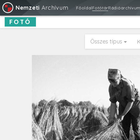
Nemzeti
Archívum
Főoldal
Fotótár
Rádióarchívu
FOTÓ
Összes típus