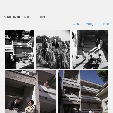
A sorozat további képei:
Összes megtekintése