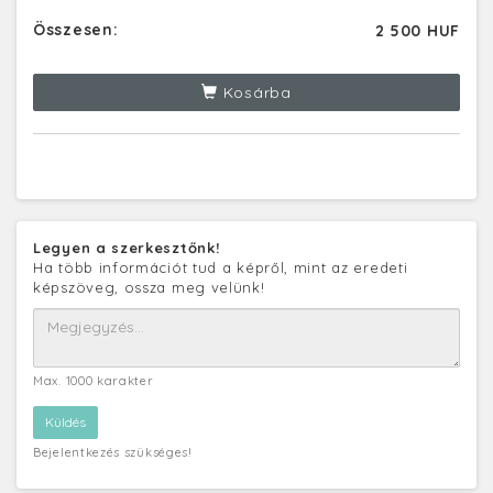
Összesen:
2 500 HUF
Kosárba
Legyen a szerkesztőnk!
Ha több információt tud a képről, mint az eredeti
képszöveg, ossza meg velünk!
Max. 1000 karakter
Bejelentkezés szükséges!