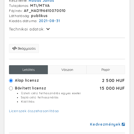
Készítette:
Hadas János
Tulajdonos:
MTI/MTVA
Fájlnév:
AF_HAD196610070010
Láthatóság:
publikus
Kiadás dátuma:
2021-08-31
Technikai adatok:
Beágyazás
Letöltés
Vászon
Papír
2 500 HUF
Alap licensz
15 000 HUF
Bővített licensz
Üzleti célú felhasználás egyes esetei
Sajtó célú felhasználás
Kiállítás
Licenszek összehasonlítása
Kedvezmények