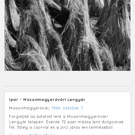
Ipar - Mosonmagyaróvári Lengyár
Mosonmagyaróvár,
1966. október 7.
Forgatják az áztatott lent a Mosonmagyaróvári
Lengyár telepén. Évente 72 ezer mázsa lent dolgoznak
fel, főleg a csornai és a zirci járás len terméséből.