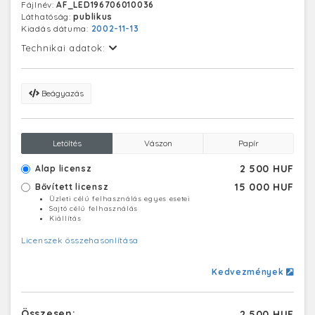
Fájlnév:
AF_LED196706010036
képen: az ELTE Apáczai Csere János gyakorló
Láthatóság:
publikus
gimnáziumának II/D. osztályos tanulói az ország
Kiadás dátuma:
2002-11-13
egyetlen idegenforgalmi tagozatú osztályának diákjai.
A tanulók az érettségivel együtt idegenvezetői vizsgát
Technikai adatok:
is tehetnek. A jövő idegenvezetői idegenforgalmi
zárógyakorlaton vettek részt a fővárosban és
környékén. Felvételünk a gyakorlaton, a Parlament
Beágyazás
elött készült.
Letöltés
Vászon
Papír
2 500 HUF
Alap licensz
15 000 HUF
Bővített licensz
Üzleti célú felhasználás egyes esetei
Sajtó célú felhasználás
Kiállítás
Licenszek összehasonlítása
Kedvezmények
Összesen:
2 500 HUF