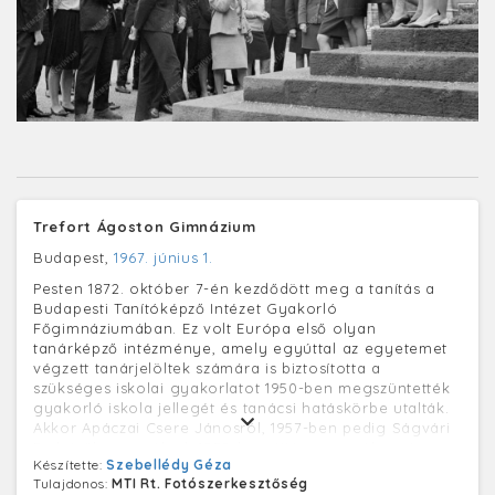
Trefort Ágoston Gimnázium
Budapest,
1967. június 1.
Pesten 1872. október 7-én kezdődött meg a tanítás a
Budapesti Tanítóképző Intézet Gyakorló
Főgimnáziumában. Ez volt Európa első olyan
tanárképző intézménye, amely egyúttal az egyetemet
végzett tanárjelöltek számára is biztosította a
szükséges iskolai gyakorlatot 1950-ben megszüntették
gyakorló iskola jellegét és tanácsi hatáskörbe utalták.
Akkor Apáczai Csere Jánosról, 1957-ben pedig Ságvári
Endréről nevezték el. 1959-ben újjászervezték, azóta
Készítette:
Szebellédy Géza
ismét az ELTE-hez tartozik. 1990-től Trefort Ágoston
Tulajdonos:
MTI Rt. Fotószerkesztőség
egykori vallás- és közoktatási miniszter nevét viseli. A