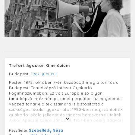
Trefort Ágoston Gimnázium
Budapest,
1967. június 1.
Pesten 1872. október 7-én kezdődött meg a tanítás a
Budapesti Tanítóképző Intézet Gyakorló
Főgimnáziumában. Ez volt Európa első olyan
tanárképző intézménye, amely egyúttal az egyetemet
végzett tanárjelöltek számára is biztosította a
szükséges iskolai gyakorlatot 1950-ben megszüntették
gyakorló iskola jellegét és tanácsi hatáskörbe utalták.
Akkor Apáczai Csere Jánosról, 1957-ben pedig Ságvári
Endréről nevezték el. 1959-ben újjászervezték, azóta
Készítette:
Szebellédy Géza
ismét az ELTE-hez tartozik. 1990-től Trefort Ágoston