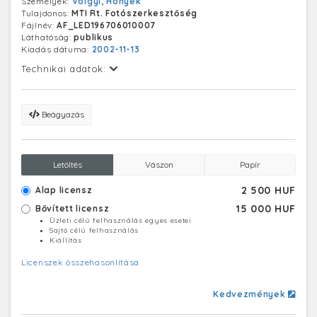
Személyek:
Völgyi, Honyek
egykori vallás- és közoktatási miniszter nevét viseli. A
Tulajdonos:
MTI Rt. Fotószerkesztőség
képen: az ELTE Apáczai Csere János gyakorló
Fájlnév:
AF_LED196706010007
gimnáziumának II/D. osztályos tanulói az ország
Láthatóság:
publikus
egyetlen idegenforgalmi tagozatú osztályának diákjai.
Kiadás dátuma:
2002-11-13
A tanulók az érettségivel együtt idegenvezetői vizsgát
is tehetnek. A jövő idegenvezetői idegenforgalmi
Technikai adatok:
zárógyakorlaton vettek részt a fővárosban és
környékén. Felvételünkön Völgyi Mariann és Honyek
Gyula a gyakorlaton a Mátyás templomnál.
Beágyazás
Letöltés
Vászon
Papír
2 500 HUF
Alap licensz
15 000 HUF
Bővített licensz
Üzleti célú felhasználás egyes esetei
Sajtó célú felhasználás
Kiállítás
Licenszek összehasonlítása
Kedvezmények