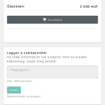
Összesen:
2 500 HUF
Kosárba
Legyen a szerkesztőnk!
Ha több információt tud a képről, mint az eredeti
képszöveg, ossza meg velünk!
Max. 1000 karakter
Bejelentkezés szükséges!