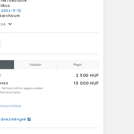
196706010016
ulói az ország egyetlen idegenforgalmi
likus
lyának diákjai. A tanulók az érettségivel
:
2002-11-13
vezetői vizsgát is tehetnek. A jövő
tóarchívum
 idegenforgalmi zárógyakorlaton vettek részt
és környékén. Felvételün a gyakorlaton, a
tok:
en készült.
Vászon
Papír
2 500 HUF
z
15 000 HUF
censz
ú felhasználás egyes esetei
 felhasználás
hasonlítása
edvezmények