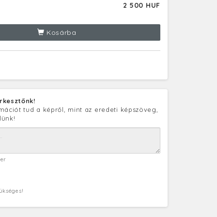
2 500 HUF
Kosárba
rkesztőnk!
mációt tud a képről, mint az eredeti képszöveg,
lünk!
ter
zükséges!