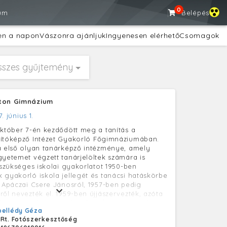
0
um
Belépés
en a napon
Vászonra ajánljuk
Ingyenesen elérhető
Csomagok
sszes gyűjtemény
ston Gimnázium
7. június 1.
október 7-én kezdődött meg a tanítás a
nítóképző Intézet Gyakorló Főgimnáziumában.
a első olyan tanárképző intézménye, amely
gyetemet végzett tanárjelöltek számára is
a szükséges iskolai gyakorlatot 1950-ben
 gyakorló iskola jellegét és tanácsi hatáskörbe
r Apáczai Csere Jánosról, 1957-ben pedig
ről nevezték el. 1959-ben újjászervezték, azóta
hez tartozik. 1990-től Trefort Ágoston egykori
bellédy Géza
oktatási miniszter nevét viseli. A képen: az ELTE
 Rt. Fotószerkesztőség
e János gyakorló gimnáziumának II/D.