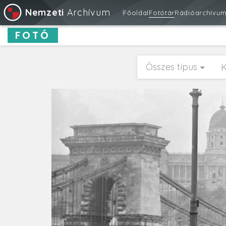
Nemzeti
Archívum
Főoldal
Fotótár
Rádióarchívu
FOTÓ
Összes típus