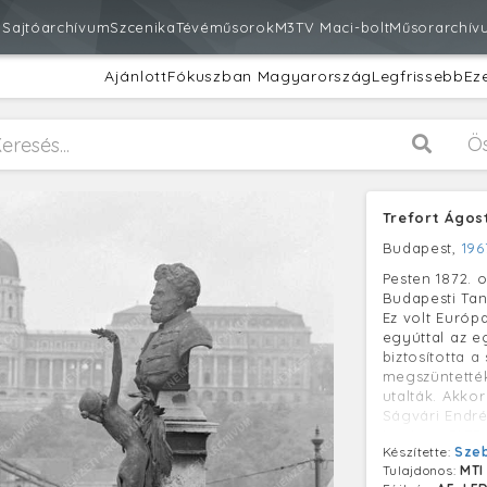
m
Sajtóarchívum
Szcenika
Tévéműsorok
M3
TV Maci-bolt
Műsorarchív
Ajánlott
Fókuszban Magyarország
Legfrissebb
Ez
Ö
Trefort Ágo
Budapest,
196
Pesten 1872. 
Budapesti Ta
Ez volt Európ
egyúttal az e
biztosította 
megszüntették
utalták. Akko
Ságvári Endré
ismét az ELTE-
Készítette:
Sze
vallás- és köz
Tulajdonos:
MTI
Apáczai Cser