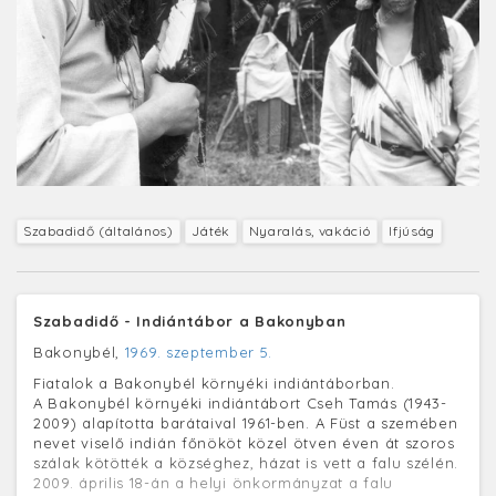
Szabadidő (általános)
Játék
Nyaralás, vakáció
Ifjúság
Szabadidő - Indiántábor a Bakonyban
Bakonybél,
1969. szeptember 5.
Fiatalok a Bakonybél környéki indiántáborban.
A Bakonybél környéki indiántábort Cseh Tamás (1943-
2009) alapította barátaival 1961-ben. A Füst a szemében
nevet viselő indián főnököt közel ötven éven át szoros
szálak kötötték a községhez, házat is vett a falu szélén.
2009. április 18-án a helyi önkormányzat a falu