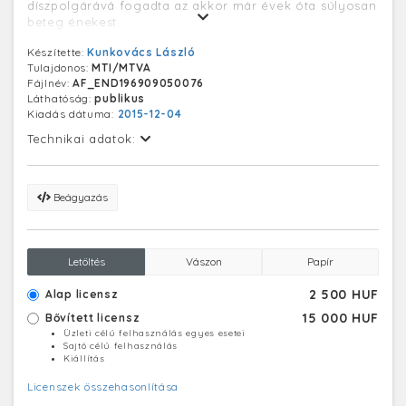
díszpolgárává fogadta az akkor már évek óta súlyosan
beteg énekest.
Készítette:
Kunkovács László
Tulajdonos:
MTI/MTVA
Fájlnév:
AF_END196909050076
Láthatóság:
publikus
Kiadás dátuma:
2015-12-04
Technikai adatok:
Beágyazás
Letöltés
Vászon
Papír
2 500 HUF
Alap licensz
15 000 HUF
Bővített licensz
Üzleti célú felhasználás egyes esetei
Sajtó célú felhasználás
Kiállítás
Licenszek összehasonlítása