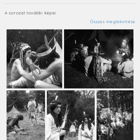
A sorozat további képei:
Összes megtekintése