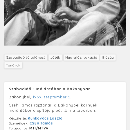
Szabadidő (általános)
Játék
Nyaralás, vakáció
Ifjúság
Tanárok
Szabadidő - Indiántábor a Bakonyban
Bakonybél,
1969. szeptember 5.
Cseh Tamás rajztanár, a Bakonybél környéki
indiántábor alapítója pipát töm a táborban.
Készítette:
Kunkovács László
Személyek:
CSEH Tamás
Tulajdonos:
MTI/MTVA