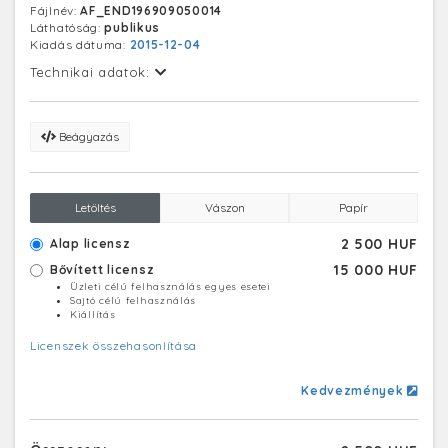
Fájlnév:
AF_END196909050014
Láthatóság:
publikus
Kiadás dátuma:
2015-12-04
Technikai adatok:
Beágyazás
Letöltés
Vászon
Papír
2 500 HUF
Alap licensz
15 000 HUF
Bővített licensz
Üzleti célú felhasználás egyes esetei
Sajtó célú felhasználás
Kiállítás
Licenszek összehasonlítása
Kedvezmények