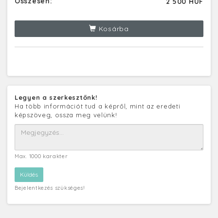
Összesen:
2 500 HUF
Kosárba
Legyen a szerkesztőnk!
Ha több információt tud a képről, mint az eredeti
képszöveg, ossza meg velünk!
Max. 1000 karakter
Bejelentkezés szükséges!