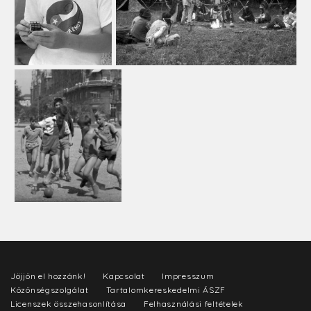
Jöjjön el hozzánk!
Kapcsolat
Impresszum
Közönségszolgálat
Tartalomkereskedelmi ÁSZF
Licenszek összehasonlítása
Felhasználási feltételek