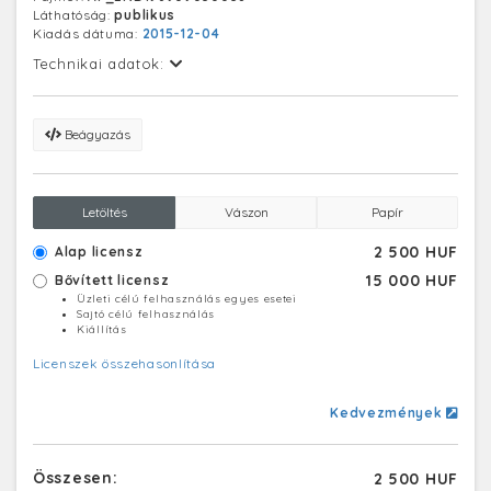
Láthatóság:
publikus
Kiadás dátuma:
2015-12-04
Technikai adatok:
Beágyazás
Letöltés
Vászon
Papír
2 500 HUF
Alap licensz
15 000 HUF
Bővített licensz
Üzleti célú felhasználás egyes esetei
Sajtó célú felhasználás
Kiállítás
Licenszek összehasonlítása
Kedvezmények
Összesen:
2 500 HUF