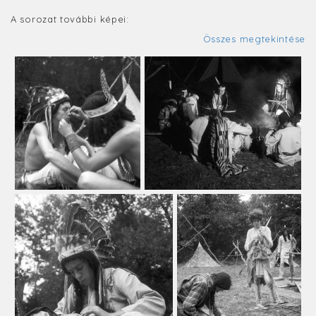
A sorozat további képei:
Összes megtekintése