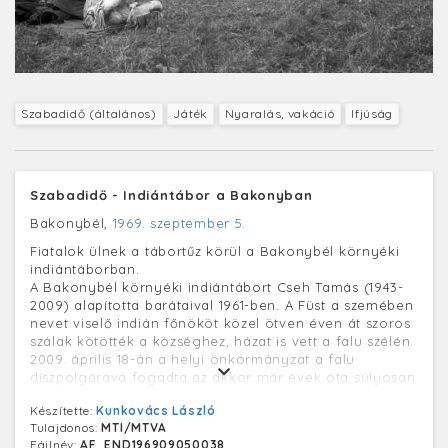
Szabadidő (általános)
Játék
Nyaralás, vakáció
Ifjúság
Szabadidő - Indiántábor a Bakonyban
Bakonybél,
1969. szeptember 5.
Fiatalok ülnek a tábortűz körül a Bakonybél környéki
indiántáborban.
A Bakonybél környéki indiántábort Cseh Tamás (1943-
2009) alapította barátaival 1961-ben. A Füst a szemében
nevet viselő indián főnököt közel ötven éven át szoros
szálak kötötték a községhez, házat is vett a falu szélén.
2009. április 18-án a helyi önkormányzat a falu
díszpolgárává fogadta az akkor már évek óta súlyosan
beteg énekest.
Készítette:
Kunkovács László
Tulajdonos:
MTI/MTVA
Fájlnév:
AF_END196909050038