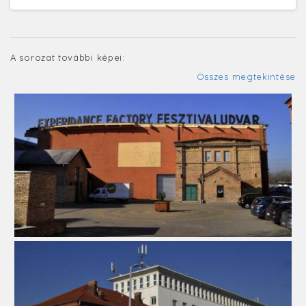
A sorozat további képei:
Összes megtekintése