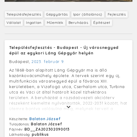
Településfejlesztés
Gépgyártás
Ipar (általános)
Fejlesztés
Vállalat
Ingatlan
Műemlék
Beruházás
Építészet
Településfejlesztés - Budapest - Új városnegyed
épül az egykori Láng Gépgyár helyén
Budapest,
2023. február 9.
Az 1868-ban alapított Láng Gépgyár ma is álló
kazánkovácsműhely épülete. A tervek szerint egy új,
multifunkciós városnegyed épül a főváros XIII.
kerületében, a Vizafogó utca, Cserhalom utca, Turbina
utca és Váci út által határolt közel tízhektáros
területen. A beruházást a rozsdaövezeti akcióterv
részeként kiemeltté nyilvánították, 2022-2031 között, hat
ütemre bontva valósulna meg, melynek terveit a
Paulinyi and Partners építésziroda jegyzi. A Láng
Készítette:
Balaton József
Gépgyár egyike volt a magyar ipar legfontosabb
Tulajdonos:
Balaton József
üzemeinek. Az 1880-as évektől már külföldre, a balkáni
Fájlnév:
BD__ZA202302090013
országokba és Oroszországba is szállított, gyártmányai
Láthatóság:
publikus
sikerrel szerepeltek a nemzetközi kiállításokon. Fontos