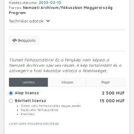
Kiadás dátuma:
2023-02-10
szerepet játszott a hazai erőművek, ipari és közlekedési
Forrás:
Nemzeti Archívum/Fókuszban Magyarország
vállalatok korszerű erőgépekkel, turbinákkal, illetve
Program
dízelmotorokkal történő ellátásában. Láng László a
Váczi körúton, a mai Bajcsy-Zsilinszky úton nyitotta
Technikai adatok:
meg műhelyét, majd 1873-ban költözött át a Váci úti
telepére, ahol egészen a megszűnéséig működött. Az
egykori gyár területén már csak négy, műemléki
Beágyazás
védelem alatt álló épület áll, amelyek köré épülne a
lakónegyed.
Tisztelt Felhasználónk! Ez a fénykép nem képezi a
Nemzeti Archívum szerves részét. A kép tartalmáért és a
szövegért a fotó készítője vállalja a felelősséget.
Letöltés
Vászon
Papír
2 500 HUF
Alap licensz
15 000 HUF
Bővített licensz
Üzleti célú felhasználás egyes esetei
Sajtó célú felhasználás
Kiállítás
Licenszek összehasonlítása