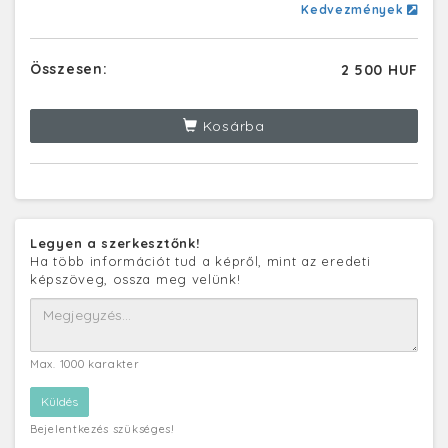
Kedvezmények
Összesen:
2 500 HUF
Kosárba
Legyen a szerkesztőnk!
Ha több információt tud a képről, mint az eredeti
képszöveg, ossza meg velünk!
Max. 1000 karakter
Bejelentkezés szükséges!