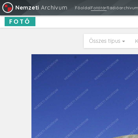
Nemzeti
Archívum
Főoldal
Fotótár
Rádióarchívu
FOTÓ
Összes típus