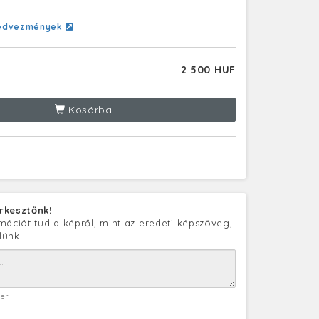
edvezmények
2 500 HUF
Kosárba
rkesztőnk!
mációt tud a képről, mint az eredeti képszöveg,
lünk!
ter