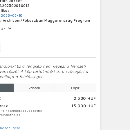
aton József
üzemeinek. Az 1880-as évektől már külföldre, a
A202302090012
gokba és Oroszországba is szállított,
likus
ikerrel szerepeltek a nemzetközi kiállításokon.
:
2023-02-10
t játszott a hazai erőművek, ipari és
i Archívum/Fókuszban Magyarország Program
állalatok korszerű erőgépekkel, turbinákkal,
motorokkal történő ellátásában. Láng László a
tok:
, a mai Bajcsy-Zsilinszky úton nyitotta meg
 1873-ban költözött át a Váci úti telepére, ahol
gszűnéséig működött. Az egykori gyár
 csak négy, műemléki védelem alatt álló épület
köré épülne a lakónegyed.
sználónk! Ez a fénykép nem képezi a Nemzeti
es részét. A kép tartalmáért és a szövegért a
vállalja a felelősséget.
Vászon
Papír
2 500 HUF
z
15 000 HUF
censz
ú felhasználás egyes esetei
 felhasználás
hasonlítása