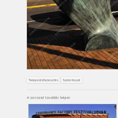
Településfejlesztés
Szobrászat
A sorozat további képei: