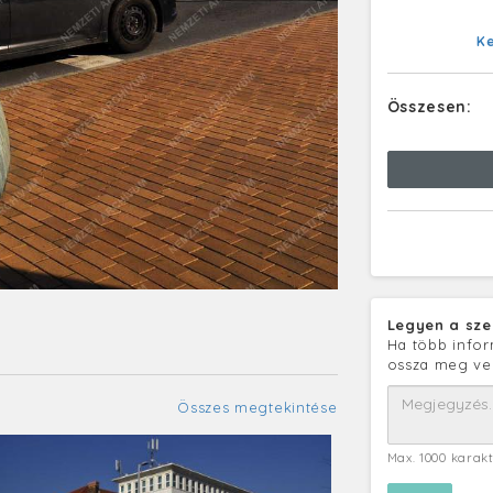
K
Összesen:
Legyen a sze
Ha több infor
ossza meg ve
Összes megtekintése
Max. 1000 karak