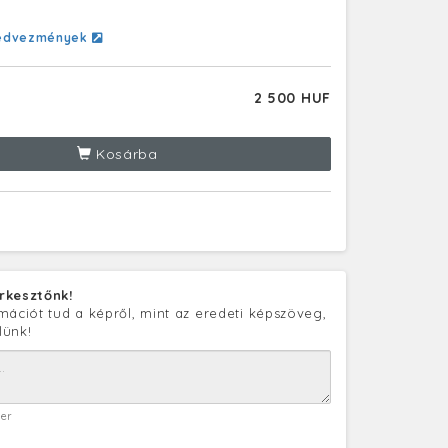
edvezmények
2 500 HUF
Kosárba
rkesztőnk!
mációt tud a képről, mint az eredeti képszöveg,
lünk!
ter