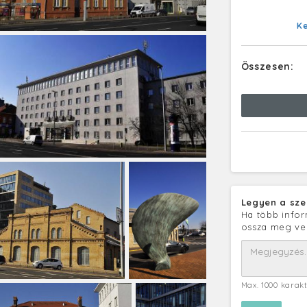
K
Összesen:
Legyen a sze
Ha több infor
ossza meg ve
Max. 1000 karak