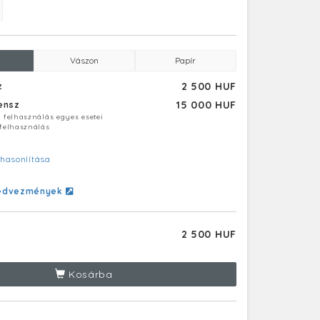
Vászon
Papír
2 500 HUF
z
15 000 HUF
censz
ú felhasználás egyes esetei
 felhasználás
hasonlítása
edvezmények
2 500 HUF
Kosárba