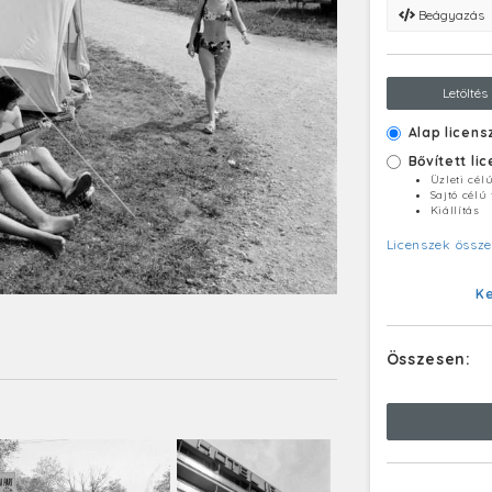
Beágyazás
Letöltés
Alap licens
Bővített li
Üzleti cél
Sajtó célú
Kiállítás
Licenszek össze
K
Összesen: