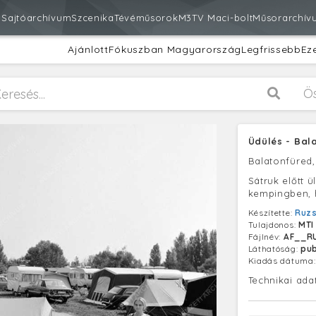
m
Sajtóarchívum
Szcenika
Tévéműsorok
M3
TV Maci-bolt
Műsorarchív
Ajánlott
Fókuszban Magyarország
Legfrissebb
Ez
Ö
Üdülés - Bal
Balatonfüred
Sátruk előtt ü
kempingben, h
Készítette:
Ruzs
Tulajdonos:
MTI
Fájlnév:
AF__R
Láthatóság:
pub
Kiadás dátuma
Technikai ada