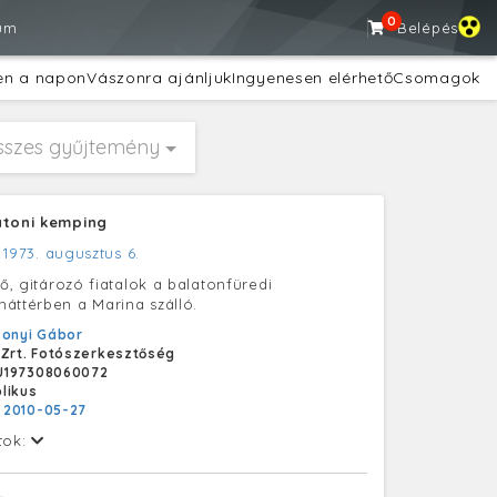
0
um
Belépés
en a napon
Vászonra ajánljuk
Ingyenesen elérhető
Csomagok
sszes gyűjtemény
atoni kemping
,
1973. augusztus 6.
lő, gitározó fiatalok a balatonfüredi
áttérben a Marina szálló.
onyi Gábor
 Zrt. Fotószerkesztőség
U197308060072
likus
:
2010-05-27
tok: