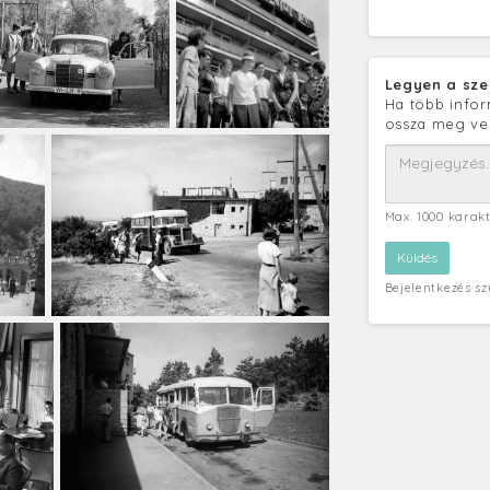
Legyen a sze
Ha több infor
ossza meg ve
Max. 1000 karak
Bejelentkezés s