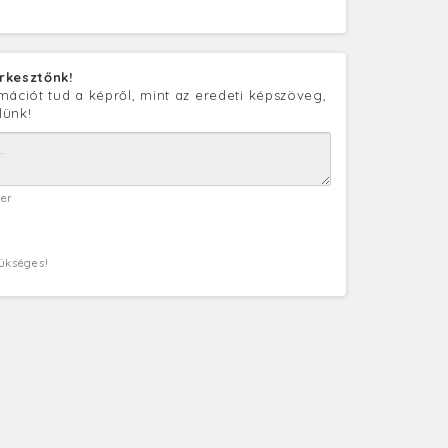
rkesztőnk!
mációt tud a képről, mint az eredeti képszöveg,
lünk!
ter
zükséges!