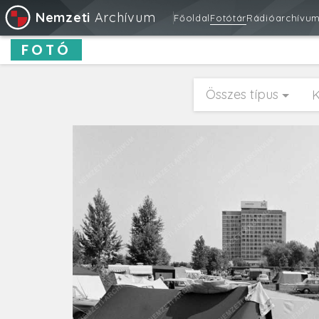
Nemzeti
Archívum
Főoldal
Fotótár
Rádióarchívu
FOTÓ
Összes típus