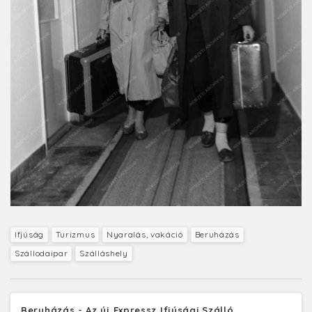
Ifjúság
Turizmus
Nyaralás, vakáció
Beruházás
Szállodaipar
Szálláshely
Beruházás - Az új Expressz Ifjúsági Szálló