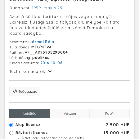
Budapest,
1959. május 29.
Az első külföldi turisták a május végén megnyílt
Expressz Ifjúsági Szálló folyosóján, melybe 70 fiatal
érkezett kéthetes üdülésre a Német Demokratikus
Köztársaságból.
Készítette:
Jármai Béla
Tulajdonos:
MTI/MTVA
Fájlnév:
AF__AI195905290004
Láthatóság:
publikus
Kiadás dátuma:
2016-10-06
Technikai adatok:
Beágyazás
Letöltés
Vászon
Papír
2 500 HUF
Alap licensz
15 000 HUF
Bővített licensz
Üzleti célú felhasználás egyes esetei